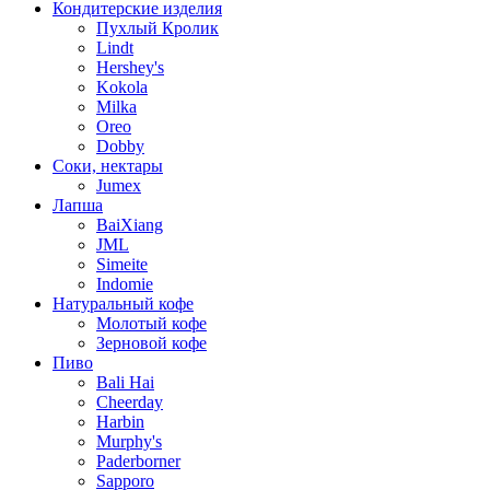
Кондитерские изделия
Пухлый Кролик
Lindt
Hershey's
Kokola
Milka
Oreo
Dobby
Соки, нектары
Jumex
Лапша
BaiXiang
JML
Simeite
Indomie
Натуральный кофе
Молотый кофе
Зерновой кофе
Пиво
Bali Hai
Cheerday
Harbin
Murphy's
Paderborner
Sapporo