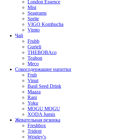
London Essence
Mist
Seagrams
Sprite
VIGO Kombucha
Vimto
Чай
Frubb
Gurieli
THEBOBAco
Teahon
Meco
Сокосодержащие напитки
Frub
Vinut
Basil Seed Drink
Maaza
Rani
Yoku
MOGU MOGU
XODA Jumix
Жевательная резинка
Freshbox
Trident
Wrigley's