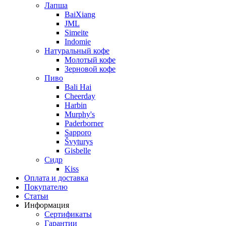
Лапша
BaiXiang
JML
Simeite
Indomie
Натуральный кофе
Молотый кофе
Зерновой кофе
Пиво
Bali Hai
Cheerday
Harbin
Murphy's
Paderborner
Sapporo
Švyturys
Gisbelle
Сидр
Kiss
Оплата и доставка
Покупателю
Статьи
Информация
Сертификаты
Гарантии