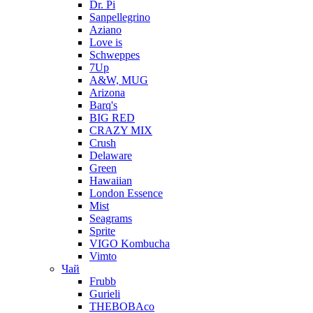
Dr. Pi
Sanpellegrino
Aziano
Love is
Schweppes
7Up
A&W, MUG
Arizona
Barq's
BIG RED
CRAZY MIX
Crush
Delaware
Green
Hawaiian
London Essence
Mist
Seagrams
Sprite
VIGO Kombucha
Vimto
Чай
Frubb
Gurieli
THEBOBAco