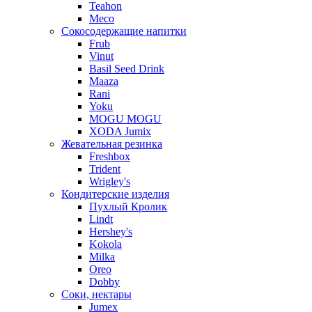
Teahon
Meco
Сокосодержащие напитки
Frub
Vinut
Basil Seed Drink
Maaza
Rani
Yoku
MOGU MOGU
XODA Jumix
Жевательная резинка
Freshbox
Trident
Wrigley's
Кондитерские изделия
Пухлый Кролик
Lindt
Hershey's
Kokola
Milka
Oreo
Dobby
Соки, нектары
Jumex