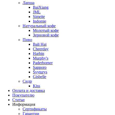
Лапша
BaiXiang
JML
Simeite
Indomie
Натуральный кофе
Молотый кофе
Зерновой кофе
Пиво
Bali Hai
Cheerday
Harbin
Murphy's
Paderborner
Sapporo
Švyturys
Gisbelle
Сидр
Kiss
Оплата и доставка
Покупателю
Статьи
Информация
Сертификаты
Гарантии