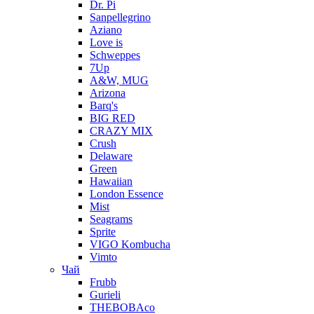
Dr. Pi
Sanpellegrino
Aziano
Love is
Schweppes
7Up
A&W, MUG
Arizona
Barq's
BIG RED
CRAZY MIX
Crush
Delaware
Green
Hawaiian
London Essence
Mist
Seagrams
Sprite
VIGO Kombucha
Vimto
Чай
Frubb
Gurieli
THEBOBAco