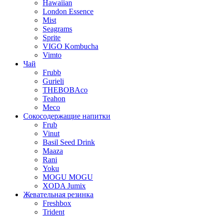
Hawaiian
London Essence
Mist
Seagrams
Sprite
VIGO Kombucha
Vimto
Чай
Frubb
Gurieli
THEBOBAco
Teahon
Meco
Сокосодержащие напитки
Frub
Vinut
Basil Seed Drink
Maaza
Rani
Yoku
MOGU MOGU
XODA Jumix
Жевательная резинка
Freshbox
Trident