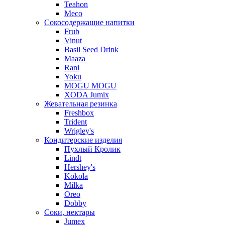
Teahon
Meco
Сокосодержащие напитки
Frub
Vinut
Basil Seed Drink
Maaza
Rani
Yoku
MOGU MOGU
XODA Jumix
Жевательная резинка
Freshbox
Trident
Wrigley's
Кондитерские изделия
Пухлый Кролик
Lindt
Hershey's
Kokola
Milka
Oreo
Dobby
Соки, нектары
Jumex