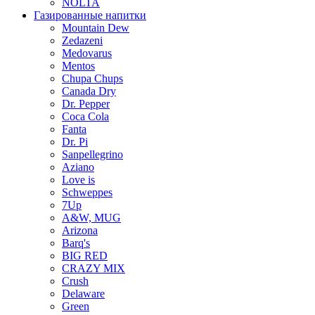
NOLTA
Газированные напитки
Mountain Dew
Zedazeni
Medovarus
Mentos
Chupa Chups
Canada Dry
Dr. Pepper
Coca Cola
Fanta
Dr. Pi
Sanpellegrino
Aziano
Love is
Schweppes
7Up
A&W, MUG
Arizona
Barq's
BIG RED
CRAZY MIX
Crush
Delaware
Green