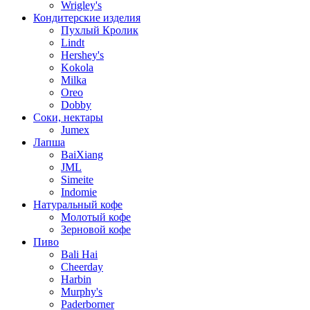
Wrigley's
Кондитерские изделия
Пухлый Кролик
Lindt
Hershey's
Kokola
Milka
Oreo
Dobby
Соки, нектары
Jumex
Лапша
BaiXiang
JML
Simeite
Indomie
Натуральный кофе
Молотый кофе
Зерновой кофе
Пиво
Bali Hai
Cheerday
Harbin
Murphy's
Paderborner