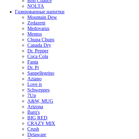
Bon Chance
NOLTA
Газированные напитки
Mountain Dew
Zedazeni
Medovarus
Mentos
Chupa Chups
Canada Dry
Dr. Pepper
Coca Cola
Fanta
Dr. Pi
Sanpellegrino
Aziano
Love is
Schweppes
7Up
A&W, MUG
Arizona
Barq's
BIG RED
CRAZY MIX
Crush
Delaware