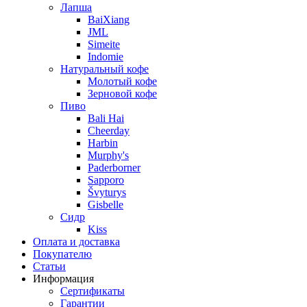
Лапша
BaiXiang
JML
Simeite
Indomie
Натуральный кофе
Молотый кофе
Зерновой кофе
Пиво
Bali Hai
Cheerday
Harbin
Murphy's
Paderborner
Sapporo
Švyturys
Gisbelle
Сидр
Kiss
Оплата и доставка
Покупателю
Статьи
Информация
Сертификаты
Гарантии