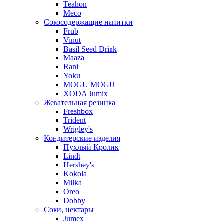
Teahon
Meco
Сокосодержащие напитки
Frub
Vinut
Basil Seed Drink
Maaza
Rani
Yoku
MOGU MOGU
XODA Jumix
Жевательная резинка
Freshbox
Trident
Wrigley's
Кондитерские изделия
Пухлый Кролик
Lindt
Hershey's
Kokola
Milka
Oreo
Dobby
Соки, нектары
Jumex