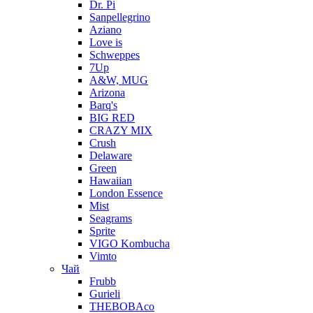
Dr. Pi
Sanpellegrino
Aziano
Love is
Schweppes
7Up
A&W, MUG
Arizona
Barq's
BIG RED
CRAZY MIX
Crush
Delaware
Green
Hawaiian
London Essence
Mist
Seagrams
Sprite
VIGO Kombucha
Vimto
Чай
Frubb
Gurieli
THEBOBAco