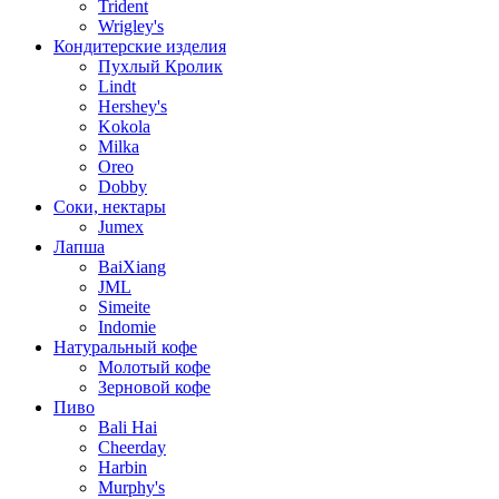
Trident
Wrigley's
Кондитерские изделия
Пухлый Кролик
Lindt
Hershey's
Kokola
Milka
Oreo
Dobby
Соки, нектары
Jumex
Лапша
BaiXiang
JML
Simeite
Indomie
Натуральный кофе
Молотый кофе
Зерновой кофе
Пиво
Bali Hai
Cheerday
Harbin
Murphy's