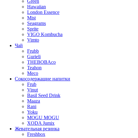
Green
Hawaiian
London Essence
Mist
Seagrams
Sprite
VIGO Kombucha
Vimto
Чай
Frubb
Gurieli
THEBOBAco
Teahon
Meco
Сокосодержащие напитки
Frub
Vinut
Basil Seed Drink
Maaza
Rani
Yoku
MOGU MOGU
XODA Jumix
Жевательная резинка
Freshbox