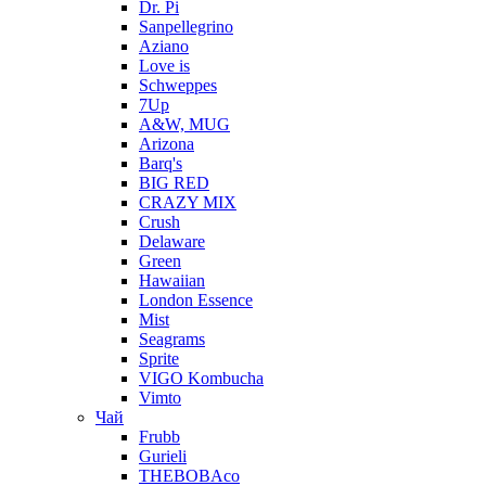
Dr. Pi
Sanpellegrino
Aziano
Love is
Schweppes
7Up
A&W, MUG
Arizona
Barq's
BIG RED
CRAZY MIX
Crush
Delaware
Green
Hawaiian
London Essence
Mist
Seagrams
Sprite
VIGO Kombucha
Vimto
Чай
Frubb
Gurieli
THEBOBAco