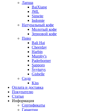
Лапша
BaiXiang
JML
Simeite
Indomie
Натуральный кофе
Молотый кофе
Зерновой кофе
Пиво
Bali Hai
Cheerday
Harbin
Murphy's
Paderborner
Sapporo
Švyturys
Gisbelle
Сидр
Kiss
Оплата и доставка
Покупателю
Статьи
Информация
Сертификаты
Гарантии