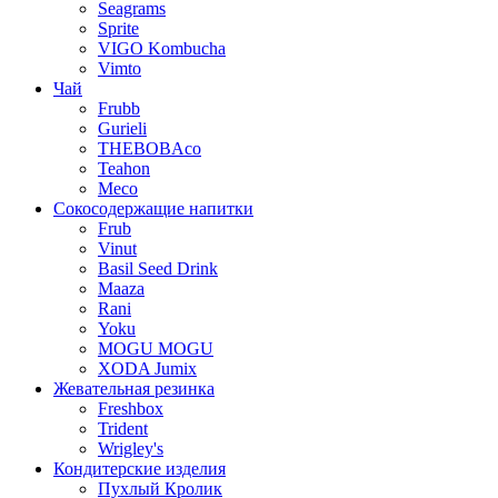
Seagrams
Sprite
VIGO Kombucha
Vimto
Чай
Frubb
Gurieli
THEBOBAco
Teahon
Meco
Сокосодержащие напитки
Frub
Vinut
Basil Seed Drink
Maaza
Rani
Yoku
MOGU MOGU
XODA Jumix
Жевательная резинка
Freshbox
Trident
Wrigley's
Кондитерские изделия
Пухлый Кролик