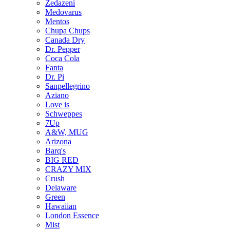
Zedazeni
Medovarus
Mentos
Chupa Chups
Canada Dry
Dr. Pepper
Coca Cola
Fanta
Dr. Pi
Sanpellegrino
Aziano
Love is
Schweppes
7Up
A&W, MUG
Arizona
Barq's
BIG RED
CRAZY MIX
Crush
Delaware
Green
Hawaiian
London Essence
Mist