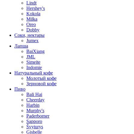
Lindt
Hershey's
Kokola
Milka
Oreo
Dobby
Соки, нектары
Jumex
Лапша
BaiXiang
JML
Simeite
Indomie
Натуральный кофе
Молотый кофе
Зерновой кофе
Пиво
Bali Hai
Cheerday
Harbin
Murphy's
Paderborner
Sapporo
Švyturys
Gisbelle