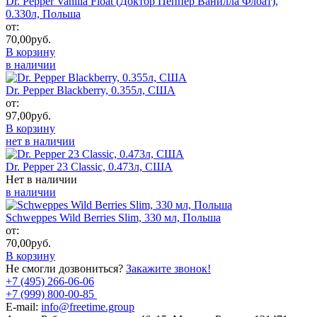
Dr. Pepper Vanilla Float (Доктор Пеппер Ванилла Флоат),
0.330л, Польша
от:
70,00
руб.
В корзину
в наличии
Dr. Pepper Blackberry, 0.355л, США
от:
97,00
руб.
В корзину
нет в наличии
Dr. Pepper 23 Classic, 0.473л, США
Нет в наличии
в наличии
Schweppes Wild Berries Slim, 330 мл, Польша
от:
70,00
руб.
В корзину
Не смогли дозвониться?
Закажите звонок!
+7 (495) 266-06-06
+7 (999) 800-00-85
E-mail:
info@freetime.group