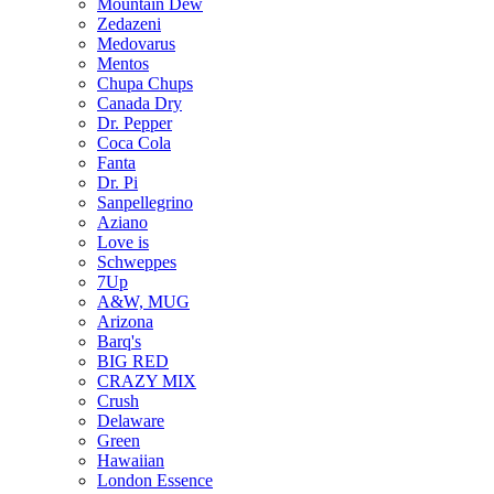
Mountain Dew
Zedazeni
Medovarus
Mentos
Chupa Chups
Canada Dry
Dr. Pepper
Coca Cola
Fanta
Dr. Pi
Sanpellegrino
Aziano
Love is
Schweppes
7Up
A&W, MUG
Arizona
Barq's
BIG RED
CRAZY MIX
Crush
Delaware
Green
Hawaiian
London Essence