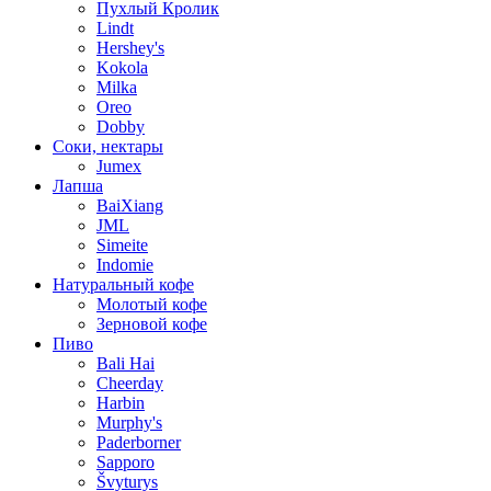
Пухлый Кролик
Lindt
Hershey's
Kokola
Milka
Oreo
Dobby
Соки, нектары
Jumex
Лапша
BaiXiang
JML
Simeite
Indomie
Натуральный кофе
Молотый кофе
Зерновой кофе
Пиво
Bali Hai
Cheerday
Harbin
Murphy's
Paderborner
Sapporo
Švyturys