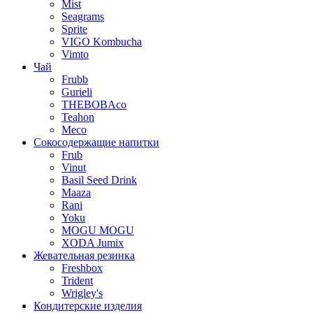
Mist
Seagrams
Sprite
VIGO Kombucha
Vimto
Чай
Frubb
Gurieli
THEBOBAco
Teahon
Meco
Сокосодержащие напитки
Frub
Vinut
Basil Seed Drink
Maaza
Rani
Yoku
MOGU MOGU
XODA Jumix
Жевательная резинка
Freshbox
Trident
Wrigley's
Кондитерские изделия