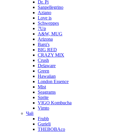
Dr. Pi
Sanpellegrino
Aziano
Love is
Schweppes
7Up
A&W, MUG
Arizona
Barq's
BIG RED
CRAZY MIX
Crush
Delaware
Green
Hawaiian
London Essence
Mist
Seagrams
Sprite
VIGO Kombucha
Vimto
Чай
Frubb
Gurieli
THEBOBAco