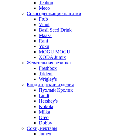
Teahon
Meco
Сокосодержащие напитки
Frub
Vinut
Basil Seed Drink
Maaza
Rani
Yoku
MOGU MOGU
XODA Jumix
Жевательная резинка
Freshbox
Trident
Wrigley's
Кондитерские изделия
Пухлый Кролик
Lindt
Hershey's
Kokola
Milka
Oreo
Dobby
Соки, нектары
Jumex