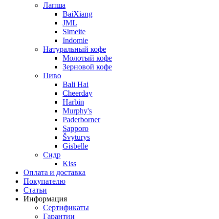
Лапша
BaiXiang
JML
Simeite
Indomie
Натуральный кофе
Молотый кофе
Зерновой кофе
Пиво
Bali Hai
Cheerday
Harbin
Murphy's
Paderborner
Sapporo
Švyturys
Gisbelle
Сидр
Kiss
Оплата и доставка
Покупателю
Статьи
Информация
Сертификаты
Гарантии