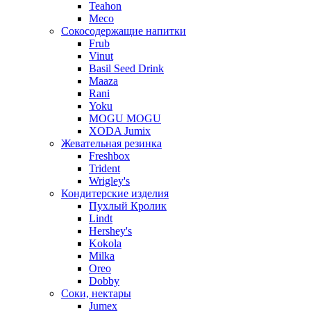
Teahon
Meco
Сокосодержащие напитки
Frub
Vinut
Basil Seed Drink
Maaza
Rani
Yoku
MOGU MOGU
XODA Jumix
Жевательная резинка
Freshbox
Trident
Wrigley's
Кондитерские изделия
Пухлый Кролик
Lindt
Hershey's
Kokola
Milka
Oreo
Dobby
Соки, нектары
Jumex