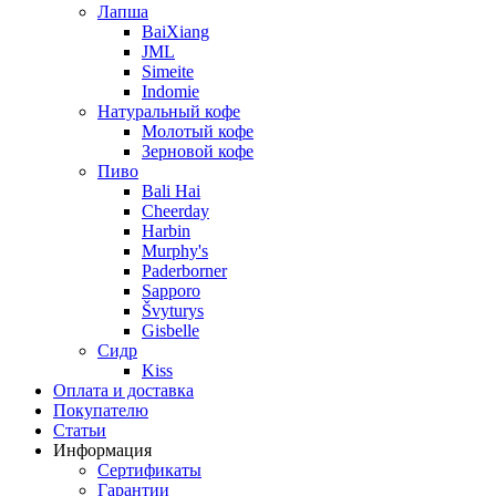
Лапша
BaiXiang
JML
Simeite
Indomie
Натуральный кофе
Молотый кофе
Зерновой кофе
Пиво
Bali Hai
Cheerday
Harbin
Murphy's
Paderborner
Sapporo
Švyturys
Gisbelle
Сидр
Kiss
Оплата и доставка
Покупателю
Статьи
Информация
Сертификаты
Гарантии