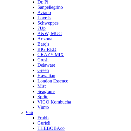
Dr. Pi
Sanpellegrino
Aziano
Love is
Schweppes
7Up
A&W, MUG
Arizona
Barq's
BIG RED
CRAZY MIX
Crush
Delaware
Green
Hawaiian
London Essence
Mist
Seagrams
Sprite
VIGO Kombucha
Vimto
Чай
Frubb
Gurieli
THEBOBAco