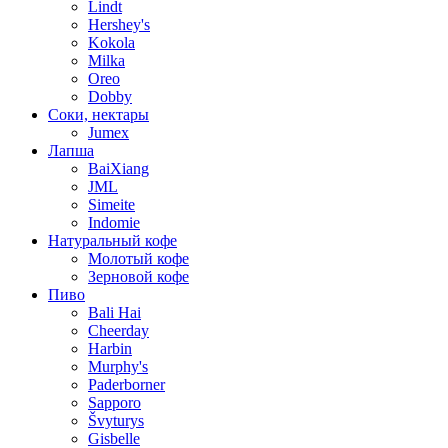
Lindt
Hershey's
Kokola
Milka
Oreo
Dobby
Соки, нектары
Jumex
Лапша
BaiXiang
JML
Simeite
Indomie
Натуральный кофе
Молотый кофе
Зерновой кофе
Пиво
Bali Hai
Cheerday
Harbin
Murphy's
Paderborner
Sapporo
Švyturys
Gisbelle