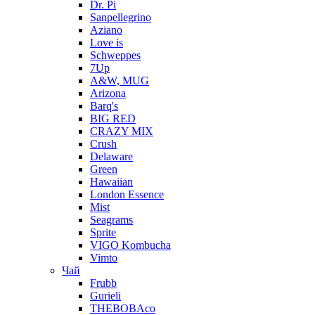
Dr. Pi
Sanpellegrino
Aziano
Love is
Schweppes
7Up
A&W, MUG
Arizona
Barq's
BIG RED
CRAZY MIX
Crush
Delaware
Green
Hawaiian
London Essence
Mist
Seagrams
Sprite
VIGO Kombucha
Vimto
Чай
Frubb
Gurieli
THEBOBAco