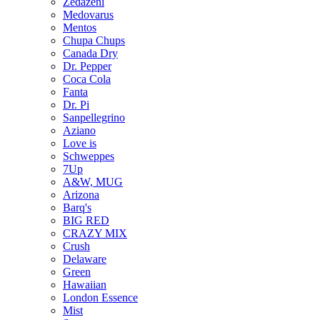
Zedazeni
Medovarus
Mentos
Chupa Chups
Canada Dry
Dr. Pepper
Coca Cola
Fanta
Dr. Pi
Sanpellegrino
Aziano
Love is
Schweppes
7Up
A&W, MUG
Arizona
Barq's
BIG RED
CRAZY MIX
Crush
Delaware
Green
Hawaiian
London Essence
Mist