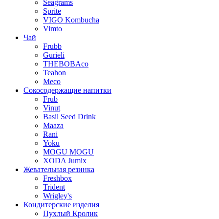
Seagrams
Sprite
VIGO Kombucha
Vimto
Чай
Frubb
Gurieli
THEBOBAco
Teahon
Meco
Сокосодержащие напитки
Frub
Vinut
Basil Seed Drink
Maaza
Rani
Yoku
MOGU MOGU
XODA Jumix
Жевательная резинка
Freshbox
Trident
Wrigley's
Кондитерские изделия
Пухлый Кролик