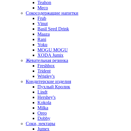
Teahon
Meco
Сокосодержащие напитки
Frub
Vinut
Basil Seed Drink
Maaza
Rani
Yoku
MOGU MOGU
XODA Jumix
Жевательная резинка
Freshbox
Trident
Wrigley's
Кондитерские изделия
Пухлый Кролик
Lindt
Hershey's
Kokola
Milka
Oreo
Dobby
Соки, нектары
Jumex