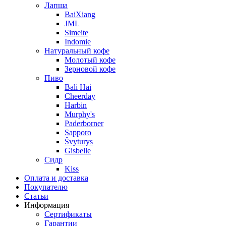
Лапша
BaiXiang
JML
Simeite
Indomie
Натуральный кофе
Молотый кофе
Зерновой кофе
Пиво
Bali Hai
Cheerday
Harbin
Murphy's
Paderborner
Sapporo
Švyturys
Gisbelle
Сидр
Kiss
Оплата и доставка
Покупателю
Статьи
Информация
Сертификаты
Гарантии