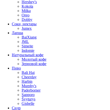
Hershey's
Kokola
Milka
Oreo
Dobby
Соки, нектары
Jumex
Лапша
BaiXiang
JML
Simeite
Indomie
Натуральный кофе
Молотый кофе
Зерновой кофе
Пиво
Bali Hai
Cheerday
Harbin
Murphy's
Paderborner
Sapporo
Švyturys
Gisbelle
Сидр