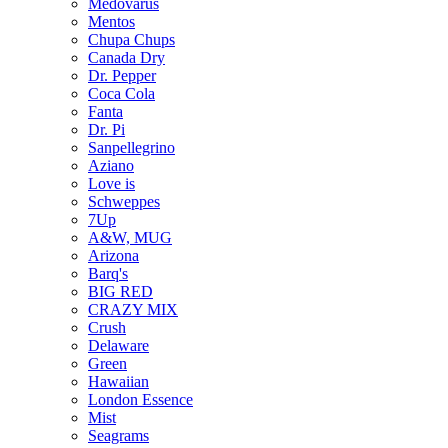
Medovarus
Mentos
Chupa Chups
Canada Dry
Dr. Pepper
Coca Cola
Fanta
Dr. Pi
Sanpellegrino
Aziano
Love is
Schweppes
7Up
A&W, MUG
Arizona
Barq's
BIG RED
CRAZY MIX
Crush
Delaware
Green
Hawaiian
London Essence
Mist
Seagrams