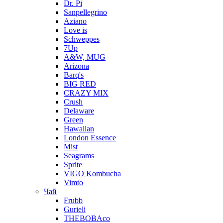
Dr. Pi
Sanpellegrino
Aziano
Love is
Schweppes
7Up
A&W, MUG
Arizona
Barq's
BIG RED
CRAZY MIX
Crush
Delaware
Green
Hawaiian
London Essence
Mist
Seagrams
Sprite
VIGO Kombucha
Vimto
Чай
Frubb
Gurieli
THEBOBAco