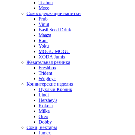
Teahon
Meco
Сокосодержащие напитки
Frub
Vinut
Basil Seed Drink
Maaza
Rani
Yoku
MOGU MOGU
XODA Jumix
Жевательная резинка
Freshbox
Trident
Wrigley's
Кондитерские изделия
Пухлый Кролик
Lindt
Hershey's
Kokola
Milka
Oreo
Dobby
Соки, нектары
Jumex