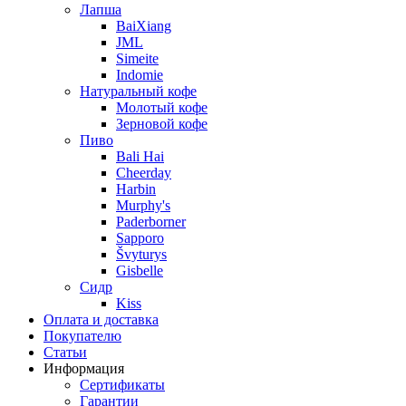
Лапша
BaiXiang
JML
Simeite
Indomie
Натуральный кофе
Молотый кофе
Зерновой кофе
Пиво
Bali Hai
Cheerday
Harbin
Murphy's
Paderborner
Sapporo
Švyturys
Gisbelle
Сидр
Kiss
Оплата и доставка
Покупателю
Статьи
Информация
Сертификаты
Гарантии