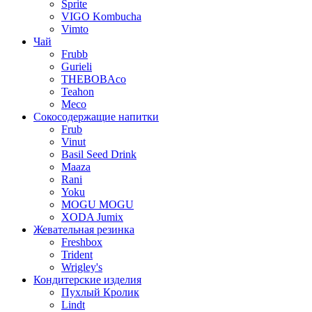
Sprite
VIGO Kombucha
Vimto
Чай
Frubb
Gurieli
THEBOBAco
Teahon
Meco
Сокосодержащие напитки
Frub
Vinut
Basil Seed Drink
Maaza
Rani
Yoku
MOGU MOGU
XODA Jumix
Жевательная резинка
Freshbox
Trident
Wrigley's
Кондитерские изделия
Пухлый Кролик
Lindt