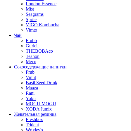
London Essence
Mist
Seagrams
Sprite
VIGO Kombucha
Vimto
Чай
Frubb
Gurieli
THEBOBAco
Teahon
Meco
Сокосодержащие напитки
Frub
Vinut
Basil Seed Drink
Maaza
Rani
Yoku
MOGU MOGU
XODA Jumix
Жевательная резинка
Freshbox
Trident
Wrigley's