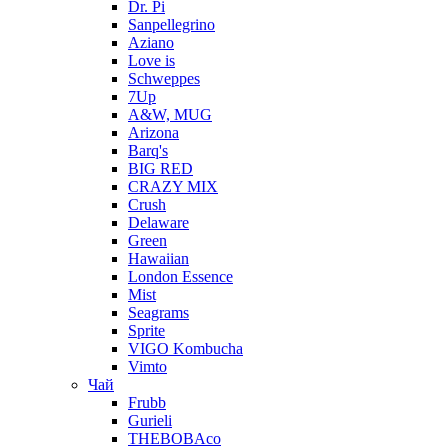
Dr. Pi
Sanpellegrino
Aziano
Love is
Schweppes
7Up
A&W, MUG
Arizona
Barq's
BIG RED
CRAZY MIX
Crush
Delaware
Green
Hawaiian
London Essence
Mist
Seagrams
Sprite
VIGO Kombucha
Vimto
Чай
Frubb
Gurieli
THEBOBAco