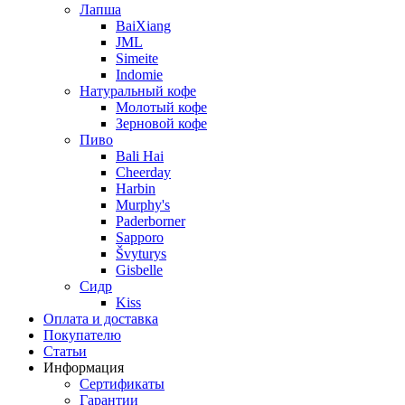
Лапша
BaiXiang
JML
Simeite
Indomie
Натуральный кофе
Молотый кофе
Зерновой кофе
Пиво
Bali Hai
Cheerday
Harbin
Murphy's
Paderborner
Sapporo
Švyturys
Gisbelle
Сидр
Kiss
Оплата и доставка
Покупателю
Статьи
Информация
Сертификаты
Гарантии