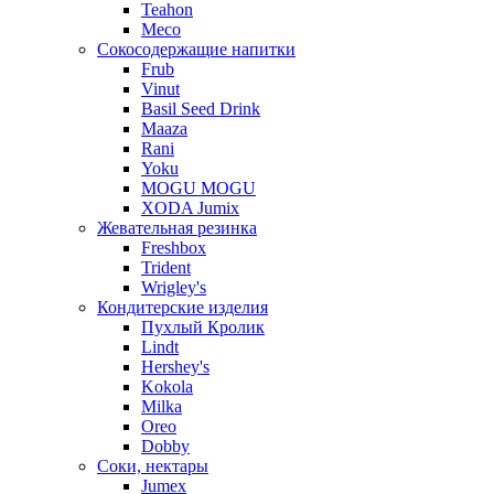
Teahon
Meco
Сокосодержащие напитки
Frub
Vinut
Basil Seed Drink
Maaza
Rani
Yoku
MOGU MOGU
XODA Jumix
Жевательная резинка
Freshbox
Trident
Wrigley's
Кондитерские изделия
Пухлый Кролик
Lindt
Hershey's
Kokola
Milka
Oreo
Dobby
Соки, нектары
Jumex