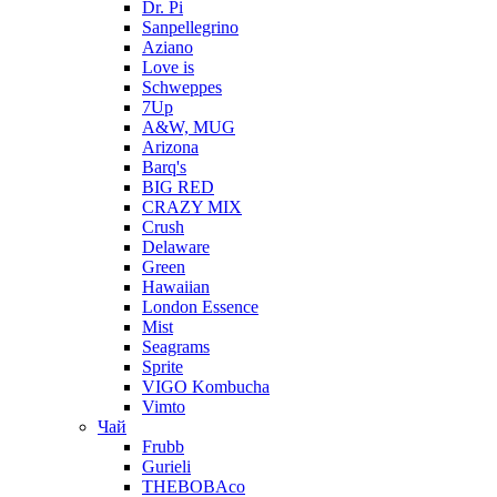
Dr. Pi
Sanpellegrino
Aziano
Love is
Schweppes
7Up
A&W, MUG
Arizona
Barq's
BIG RED
CRAZY MIX
Crush
Delaware
Green
Hawaiian
London Essence
Mist
Seagrams
Sprite
VIGO Kombucha
Vimto
Чай
Frubb
Gurieli
THEBOBAco