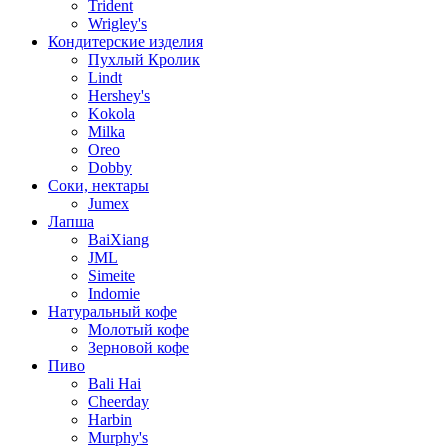
Trident
Wrigley's
Кондитерские изделия
Пухлый Кролик
Lindt
Hershey's
Kokola
Milka
Oreo
Dobby
Соки, нектары
Jumex
Лапша
BaiXiang
JML
Simeite
Indomie
Натуральный кофе
Молотый кофе
Зерновой кофе
Пиво
Bali Hai
Cheerday
Harbin
Murphy's