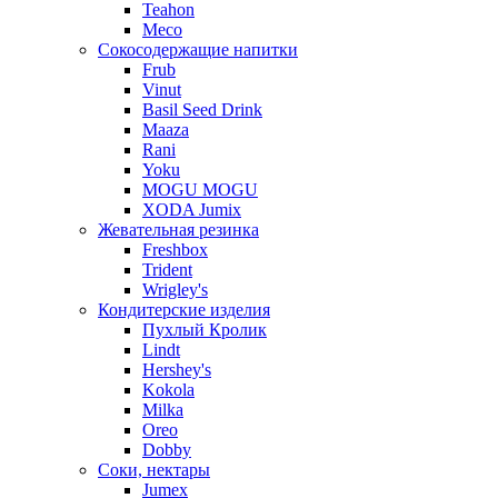
Teahon
Meco
Сокосодержащие напитки
Frub
Vinut
Basil Seed Drink
Maaza
Rani
Yoku
MOGU MOGU
XODA Jumix
Жевательная резинка
Freshbox
Trident
Wrigley's
Кондитерские изделия
Пухлый Кролик
Lindt
Hershey's
Kokola
Milka
Oreo
Dobby
Соки, нектары
Jumex