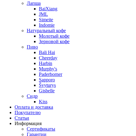
Лапша
BaiXiang
JML
Simeite
Indomie
Натуральный кофе
Молотый кофе
Зерновой кофе
Пиво
Bali Hai
Cheerday
Harbin
Murphy's
Paderborner
Sapporo
Švyturys
Gisbelle
Сидр
Kiss
Оплата и доставка
Покупателю
Статьи
Информация
Сертификаты
Гарантии