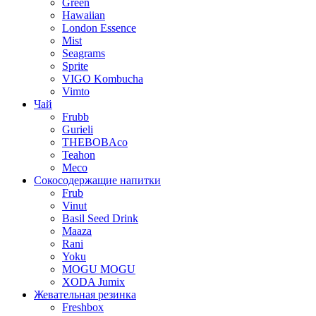
Green
Hawaiian
London Essence
Mist
Seagrams
Sprite
VIGO Kombucha
Vimto
Чай
Frubb
Gurieli
THEBOBAco
Teahon
Meco
Сокосодержащие напитки
Frub
Vinut
Basil Seed Drink
Maaza
Rani
Yoku
MOGU MOGU
XODA Jumix
Жевательная резинка
Freshbox