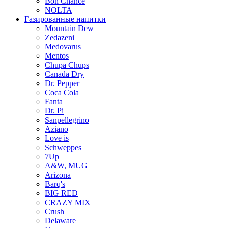
Bon Chance
NOLTA
Газированные напитки
Mountain Dew
Zedazeni
Medovarus
Mentos
Chupa Chups
Canada Dry
Dr. Pepper
Coca Cola
Fanta
Dr. Pi
Sanpellegrino
Aziano
Love is
Schweppes
7Up
A&W, MUG
Arizona
Barq's
BIG RED
CRAZY MIX
Crush
Delaware