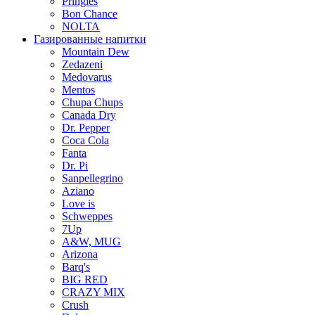
Pringles
Bon Chance
NOLTA
Газированные напитки
Mountain Dew
Zedazeni
Medovarus
Mentos
Chupa Chups
Canada Dry
Dr. Pepper
Coca Cola
Fanta
Dr. Pi
Sanpellegrino
Aziano
Love is
Schweppes
7Up
A&W, MUG
Arizona
Barq's
BIG RED
CRAZY MIX
Crush