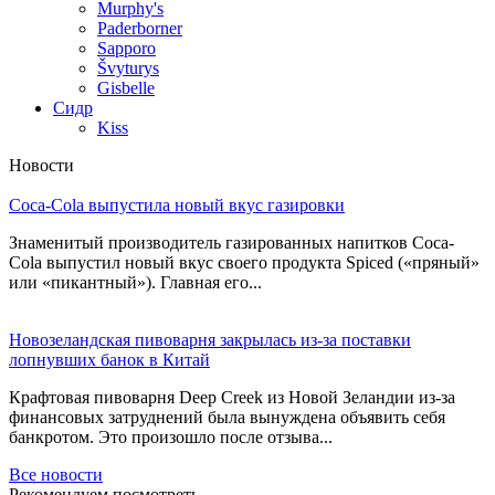
Murphy's
Paderborner
Sapporo
Švyturys
Gisbelle
Сидр
Kiss
Новости
Coca-Cola выпустила новый вкус газировки
Знаменитый производитель газированных напитков Coca-
Cola выпустил новый вкус своего продукта Spiced («пряный»
или «пикантный»). Главная его...
Новозеландская пивоварня закрылась из-за поставки
лопнувших банок в Китай
Крафтовая пивоварня Deep Creek из Новой Зеландии из-за
финансовых затруднений была вынуждена объявить себя
банкротом. Это произошло после отзыва...
Все новости
Рекомендуем посмотреть