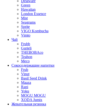
Delaware
Green
Hawaiian
London Essence
Mist
Seagrams
Sprite
VIGO Kombucha
Vimto
Чай
Frubb
Gurieli
THEBOBAco
Teahon
Meco
Сокосодержащие напитки
Frub
Vinut
Basil Seed Drink
Maaza
Rani
Yoku
MOGU MOGU
XODA Jumix
Жевательная резинка