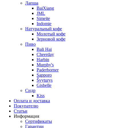
Лапша
BaiXiang
JML
Simeite
Indomie
Натуральный кофе
Молотый кофе
Зерновой кофе
Пиво
Bali Hai
Cheerday
Harbin
Murphy's
Paderborner
Sapporo
Švyturys
Gisbelle
Сидр
Kiss
Оплата и доставка
Покупателю
Статьи
Информация
Сертификаты
Гарантии