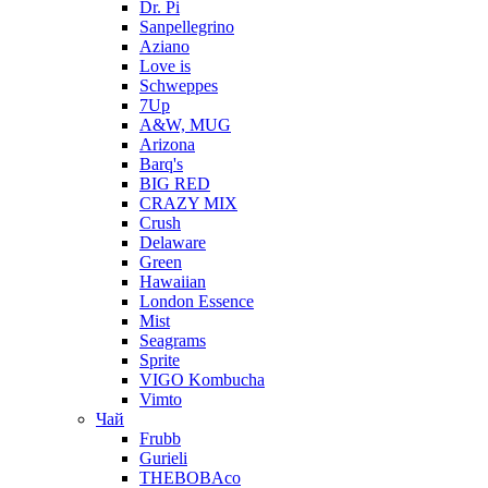
Dr. Pi
Sanpellegrino
Aziano
Love is
Schweppes
7Up
A&W, MUG
Arizona
Barq's
BIG RED
CRAZY MIX
Crush
Delaware
Green
Hawaiian
London Essence
Mist
Seagrams
Sprite
VIGO Kombucha
Vimto
Чай
Frubb
Gurieli
THEBOBAco