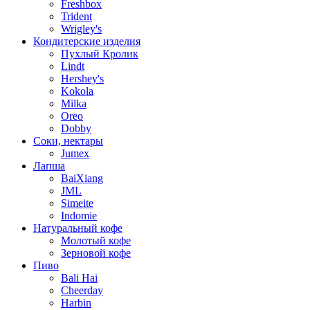
Freshbox
Trident
Wrigley's
Кондитерские изделия
Пухлый Кролик
Lindt
Hershey's
Kokola
Milka
Oreo
Dobby
Соки, нектары
Jumex
Лапша
BaiXiang
JML
Simeite
Indomie
Натуральный кофе
Молотый кофе
Зерновой кофе
Пиво
Bali Hai
Cheerday
Harbin