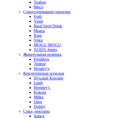
Teahon
Meco
Сокосодержащие напитки
Frub
Vinut
Basil Seed Drink
Maaza
Rani
Yoku
MOGU MOGU
XODA Jumix
Жевательная резинка
Freshbox
Trident
Wrigley's
Кондитерские изделия
Пухлый Кролик
Lindt
Hershey's
Kokola
Milka
Oreo
Dobby
Соки, нектары
Jumex