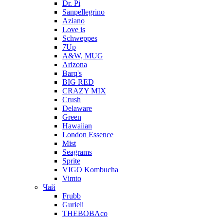
Dr. Pi
Sanpellegrino
Aziano
Love is
Schweppes
7Up
A&W, MUG
Arizona
Barq's
BIG RED
CRAZY MIX
Crush
Delaware
Green
Hawaiian
London Essence
Mist
Seagrams
Sprite
VIGO Kombucha
Vimto
Чай
Frubb
Gurieli
THEBOBAco