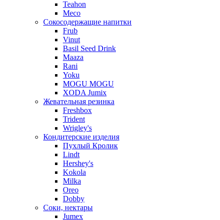
Teahon
Meco
Сокосодержащие напитки
Frub
Vinut
Basil Seed Drink
Maaza
Rani
Yoku
MOGU MOGU
XODA Jumix
Жевательная резинка
Freshbox
Trident
Wrigley's
Кондитерские изделия
Пухлый Кролик
Lindt
Hershey's
Kokola
Milka
Oreo
Dobby
Соки, нектары
Jumex