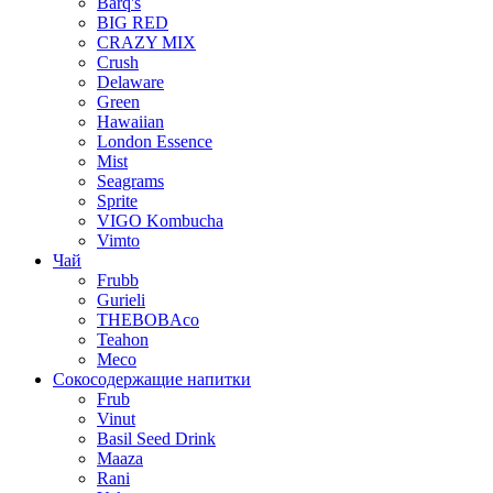
Barq's
BIG RED
CRAZY MIX
Crush
Delaware
Green
Hawaiian
London Essence
Mist
Seagrams
Sprite
VIGO Kombucha
Vimto
Чай
Frubb
Gurieli
THEBOBAco
Teahon
Meco
Сокосодержащие напитки
Frub
Vinut
Basil Seed Drink
Maaza
Rani