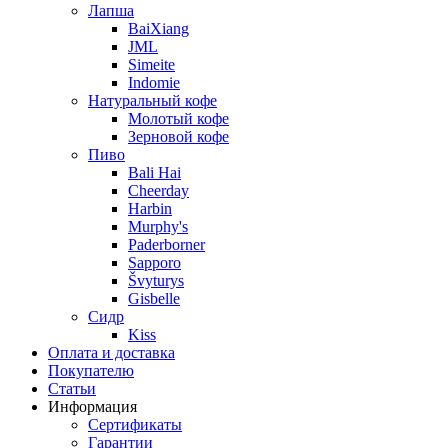
Лапша
BaiXiang
JML
Simeite
Indomie
Натуральный кофе
Молотый кофе
Зерновой кофе
Пиво
Bali Hai
Cheerday
Harbin
Murphy's
Paderborner
Sapporo
Švyturys
Gisbelle
Сидр
Kiss
Оплата и доставка
Покупателю
Статьи
Информация
Сертификаты
Гарантии