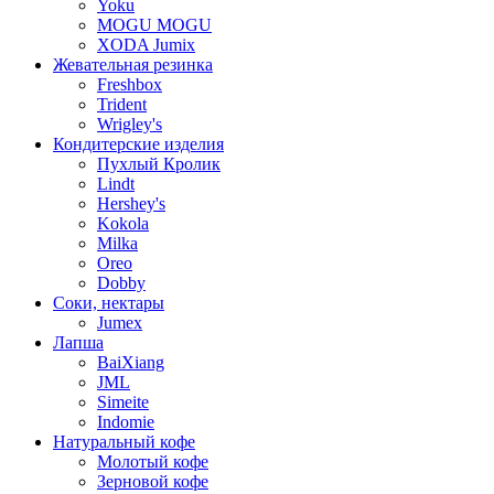
Yoku
MOGU MOGU
XODA Jumix
Жевательная резинка
Freshbox
Trident
Wrigley's
Кондитерские изделия
Пухлый Кролик
Lindt
Hershey's
Kokola
Milka
Oreo
Dobby
Соки, нектары
Jumex
Лапша
BaiXiang
JML
Simeite
Indomie
Натуральный кофе
Молотый кофе
Зерновой кофе