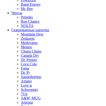
Powercell
Bang Energy
Mr. Bee
Чипсы
Pringles
Bon Chance
NOLTA
Газированные напитки
Mountain Dew
Zedazeni
Medovarus
Mentos
Chupa Chups
Canada Dry
Dr. Pepper
Coca Cola
Fanta
Dr. Pi
Sanpellegrino
Aziano
Love is
Schweppes
7Up
A&W, MUG
Arizona