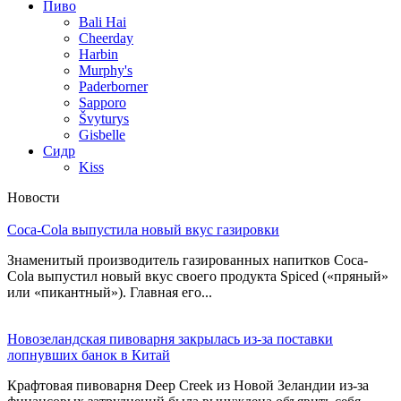
Пиво
Bali Hai
Cheerday
Harbin
Murphy's
Paderborner
Sapporo
Švyturys
Gisbelle
Сидр
Kiss
Новости
Coca-Cola выпустила новый вкус газировки
Знаменитый производитель газированных напитков Coca-
Cola выпустил новый вкус своего продукта Spiced («пряный»
или «пикантный»). Главная его...
Новозеландская пивоварня закрылась из-за поставки
лопнувших банок в Китай
Крафтовая пивоварня Deep Creek из Новой Зеландии из-за