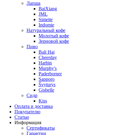
Лапша
BaiXiang
JML
Simeite
Indomie
Натуральный кофе
Молотый кофе
Зерновой кофе
Пиво
Bali Hai
Cheerday
Harbin
Murphy's
Paderborner
Sapporo
Švyturys
Gisbelle
Сидр
Kiss
Оплата и доставка
Покупателю
Статьи
Информация
Сертификаты
Гарантии