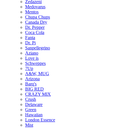
Zedazeni
Medovarus
Mentos
Chupa Chups
Canada Dry
Dr. Pepper
Coca Cola
Fanta
Dr. Pi
Sanpellegrino
Aziano
Love is
Schweppes
7Up
A&W, MUG
Arizona
Barq's
BIG RED
CRAZY MIX
Crush
Delaware
Green
Hawaiian
London Essence
Mist