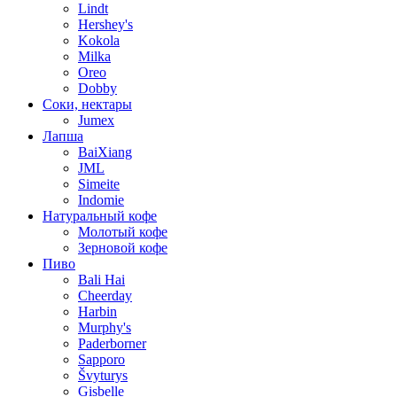
Lindt
Hershey's
Kokola
Milka
Oreo
Dobby
Соки, нектары
Jumex
Лапша
BaiXiang
JML
Simeite
Indomie
Натуральный кофе
Молотый кофе
Зерновой кофе
Пиво
Bali Hai
Cheerday
Harbin
Murphy's
Paderborner
Sapporo
Švyturys
Gisbelle