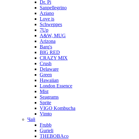
Dr. Pi
Sanpellegrino
Aziano
Love is
Schweppes
7Up
A&W, MUG
Arizona
Barq's
BIG RED
CRAZY MIX
Crush
Delaware
Green
Hawaiian
London Essence
Mist
Seagrams
Sprite
VIGO Kombucha
Vimto
Чай
Frubb
Gurieli
THEBOBAco