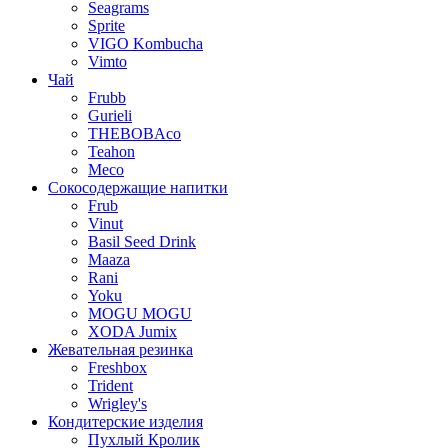
Seagrams
Sprite
VIGO Kombucha
Vimto
Чай
Frubb
Gurieli
THEBOBAco
Teahon
Meco
Сокосодержащие напитки
Frub
Vinut
Basil Seed Drink
Maaza
Rani
Yoku
MOGU MOGU
XODA Jumix
Жевательная резинка
Freshbox
Trident
Wrigley's
Кондитерские изделия
Пухлый Кролик