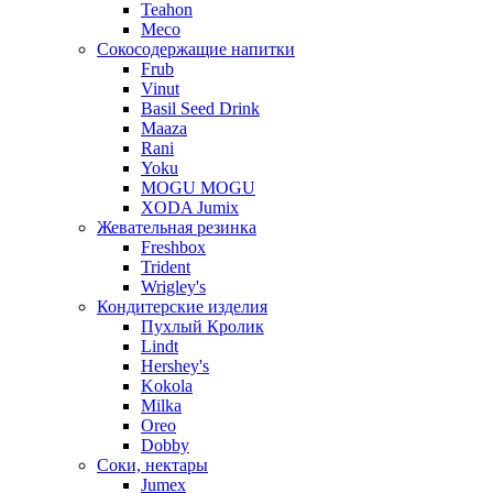
Teahon
Meco
Сокосодержащие напитки
Frub
Vinut
Basil Seed Drink
Maaza
Rani
Yoku
MOGU MOGU
XODA Jumix
Жевательная резинка
Freshbox
Trident
Wrigley's
Кондитерские изделия
Пухлый Кролик
Lindt
Hershey's
Kokola
Milka
Oreo
Dobby
Соки, нектары
Jumex