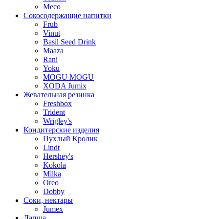
Meco
Сокосодержащие напитки
Frub
Vinut
Basil Seed Drink
Maaza
Rani
Yoku
MOGU MOGU
XODA Jumix
Жевательная резинка
Freshbox
Trident
Wrigley's
Кондитерские изделия
Пухлый Кролик
Lindt
Hershey's
Kokola
Milka
Oreo
Dobby
Соки, нектары
Jumex
Лапша