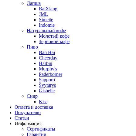
Лапша
BaiXiang
JML
Simeite
Indomie
Натуральный кофе
Молотый кофе
Зерновой кофе
Пиво
Bali Hai
Cheerday
Harbin
Murphy's
Paderborner
Sapporo
Švyturys
Gisbelle
Сидр
Kiss
Оплата и доставка
Покупателю
Статьи
Информация
Сертификаты
Гарантии