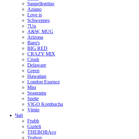
Sanpellegrino
Aziano
Love is
Schweppes
7Up
A&W, MUG
Arizona
Barq's
BIG RED
CRAZY MIX
Crush
Delaware
Green
Hawaiian
London Essence
Mist
Seagrams
Sprite
VIGO Kombucha
Vimto
Чай
Frubb
Gurieli
THEBOBAco
Teahon