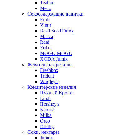
Teahon
Meco
Сокосодержащие напитки
Frub
Vinut
Basil Seed Drink
Maaza
Rani
Yoku
MOGU MOGU
XODA Jumix
Жевательная резинка
Freshbox
Trident
Wrigley's
Кондитерские изделия
Пухлый Кролик
Lindt
Hershey's
Kokola
Milka
Oreo
Dobby
Соки, нектары
Jumex