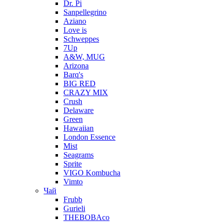
Dr. Pi
Sanpellegrino
Aziano
Love is
Schweppes
7Up
A&W, MUG
Arizona
Barq's
BIG RED
CRAZY MIX
Crush
Delaware
Green
Hawaiian
London Essence
Mist
Seagrams
Sprite
VIGO Kombucha
Vimto
Чай
Frubb
Gurieli
THEBOBAco