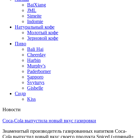
BaiXiang
JML
Simeite
Indomie
Натуральный кофе
Молотый кофе
Зерновой кофе
Пиво
Bali Hai
Cheerday
Harbin
Murphy's
Paderborner
Sapporo
Švyturys
Gisbelle
Сидр
Kiss
Новости
Coca-Cola выпустила новый вкус газировки
Знаменитый производитель газированных напитков Coca-
Cola выпустил новый вкус своего продукта Spiced («пряный»