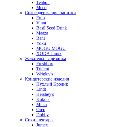
Teahon
Meco
Сокосодержащие напитки
Frub
Vinut
Basil Seed Drink
Maaza
Rani
Yoku
MOGU MOGU
XODA Jumix
Жевательная резинка
Freshbox
Trident
Wrigley's
Кондитерские изделия
Пухлый Кролик
Lindt
Hershey's
Kokola
Milka
Oreo
Dobby
Соки, нектары
Jumex