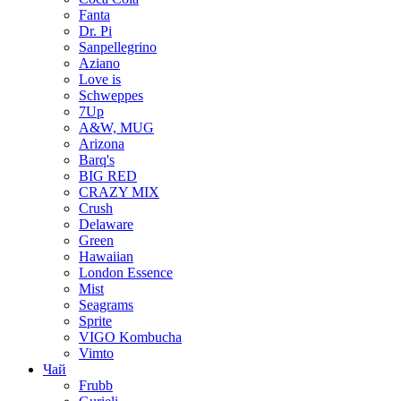
Fanta
Dr. Pi
Sanpellegrino
Aziano
Love is
Schweppes
7Up
A&W, MUG
Arizona
Barq's
BIG RED
CRAZY MIX
Crush
Delaware
Green
Hawaiian
London Essence
Mist
Seagrams
Sprite
VIGO Kombucha
Vimto
Чай
Frubb