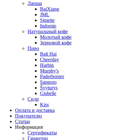
Лапша
BaiXiang
JML
Simeite
Indomie
Натуральный кофе
Молотый кофе
Зерновой кофе
Пиво
Bali Hai
Cheerday
Harbin
Murphy's
Paderborner
Sapporo
Švyturys
Gisbelle
Сидр
Kiss
Оплата и доставка
Покупателю
Статьи
Информация
Сертификаты
Гарантии