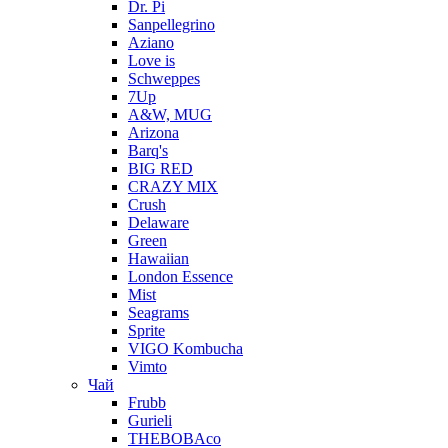
Dr. Pi
Sanpellegrino
Aziano
Love is
Schweppes
7Up
A&W, MUG
Arizona
Barq's
BIG RED
CRAZY MIX
Crush
Delaware
Green
Hawaiian
London Essence
Mist
Seagrams
Sprite
VIGO Kombucha
Vimto
Чай
Frubb
Gurieli
THEBOBAco