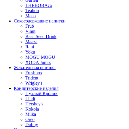
Gurieli
THEBOBAco
Teahon
Meco
Сокосодержащие напитки
Frub
Vinut
Basil Seed Drink
Maaza
Rani
Yoku
MOGU MOGU
XODA Jumix
Жевательная резинка
Freshbox
Trident
Wrigley's
Кондитерские изделия
Пухлый Кролик
Lindt
Hershey's
Kokola
Milka
Oreo
Dobby