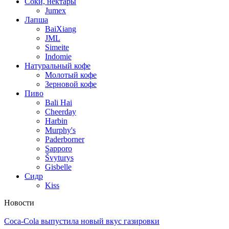
Соки, нектары
Jumex
Лапша
BaiXiang
JML
Simeite
Indomie
Натуральный кофе
Молотый кофе
Зерновой кофе
Пиво
Bali Hai
Cheerday
Harbin
Murphy's
Paderborner
Sapporo
Švyturys
Gisbelle
Сидр
Kiss
Новости
Coca-Cola выпустила новый вкус газировки