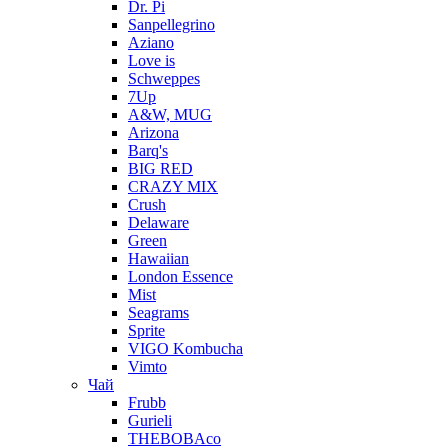
Dr. Pi
Sanpellegrino
Aziano
Love is
Schweppes
7Up
A&W, MUG
Arizona
Barq's
BIG RED
CRAZY MIX
Crush
Delaware
Green
Hawaiian
London Essence
Mist
Seagrams
Sprite
VIGO Kombucha
Vimto
Чай
Frubb
Gurieli
THEBOBAco