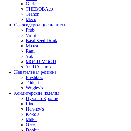
Gurieli
THEBOBAco
Teahon
Meco
Сокосодержащие напитки
Frub
Vinut
Basil Seed Drink
Maaza
Rani
Yoku
MOGU MOGU
XODA Jumix
Жевательная резинка
Freshbox
Trident
Wrigley's
Кондитерские изделия
Пухлый Кролик
Lindt
Hershey's
Kokola
Milka
Oreo
Dobby