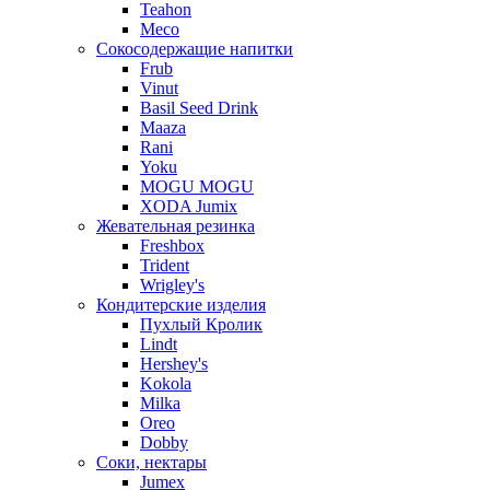
Teahon
Meco
Сокосодержащие напитки
Frub
Vinut
Basil Seed Drink
Maaza
Rani
Yoku
MOGU MOGU
XODA Jumix
Жевательная резинка
Freshbox
Trident
Wrigley's
Кондитерские изделия
Пухлый Кролик
Lindt
Hershey's
Kokola
Milka
Oreo
Dobby
Соки, нектары
Jumex