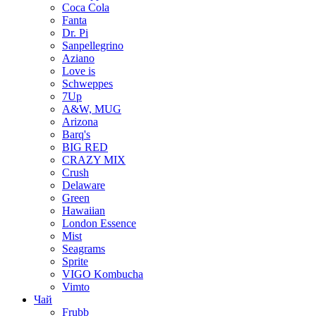
Coca Cola
Fanta
Dr. Pi
Sanpellegrino
Aziano
Love is
Schweppes
7Up
A&W, MUG
Arizona
Barq's
BIG RED
CRAZY MIX
Crush
Delaware
Green
Hawaiian
London Essence
Mist
Seagrams
Sprite
VIGO Kombucha
Vimto
Чай
Frubb