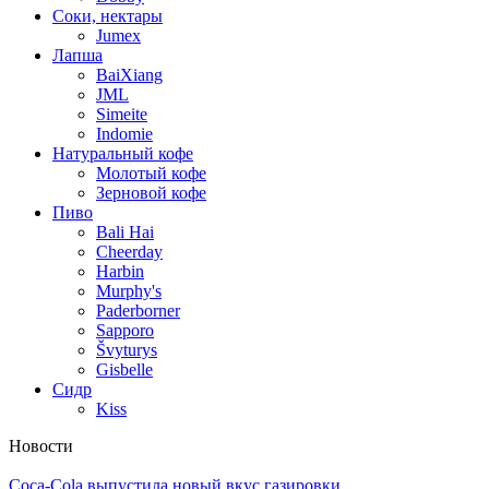
Соки, нектары
Jumex
Лапша
BaiXiang
JML
Simeite
Indomie
Натуральный кофе
Молотый кофе
Зерновой кофе
Пиво
Bali Hai
Cheerday
Harbin
Murphy's
Paderborner
Sapporo
Švyturys
Gisbelle
Сидр
Kiss
Новости
Coca-Cola выпустила новый вкус газировки