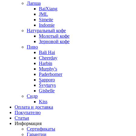
Лапша
BaiXiang
JML
Simeite
Indomie
Натуральный кофе
Молотый кофе
Зерновой кофе
Пиво
Bali Hai
Cheerday
Harbin
Murphy's
Paderborner
Sapporo
Švyturys
Gisbelle
Сидр
Kiss
Оплата и доставка
Покупателю
Статьи
Информация
Сертификаты
Гарантии