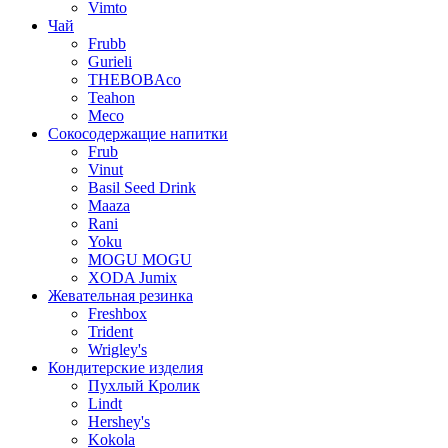
Vimto
Чай
Frubb
Gurieli
THEBOBAco
Teahon
Meco
Сокосодержащие напитки
Frub
Vinut
Basil Seed Drink
Maaza
Rani
Yoku
MOGU MOGU
XODA Jumix
Жевательная резинка
Freshbox
Trident
Wrigley's
Кондитерские изделия
Пухлый Кролик
Lindt
Hershey's
Kokola