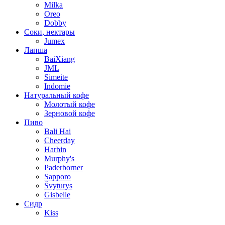
Milka
Oreo
Dobby
Соки, нектары
Jumex
Лапша
BaiXiang
JML
Simeite
Indomie
Натуральный кофе
Молотый кофе
Зерновой кофе
Пиво
Bali Hai
Cheerday
Harbin
Murphy's
Paderborner
Sapporo
Švyturys
Gisbelle
Сидр
Kiss