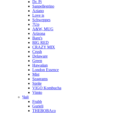
Dr. Pi
Sanpellegrino
Aziano
Love is
Schweppes
7Up
A&W, MUG
Arizona
Barq's
BIG RED
CRAZY MIX
Crush
Delaware
Green
Hawaiian
London Essence
Mist
Seagrams
Sprite
VIGO Kombucha
Vimto
Чай
Frubb
Gurieli
THEBOBAco