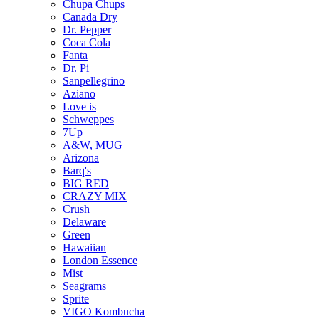
Chupa Chups
Canada Dry
Dr. Pepper
Coca Cola
Fanta
Dr. Pi
Sanpellegrino
Aziano
Love is
Schweppes
7Up
A&W, MUG
Arizona
Barq's
BIG RED
CRAZY MIX
Crush
Delaware
Green
Hawaiian
London Essence
Mist
Seagrams
Sprite
VIGO Kombucha