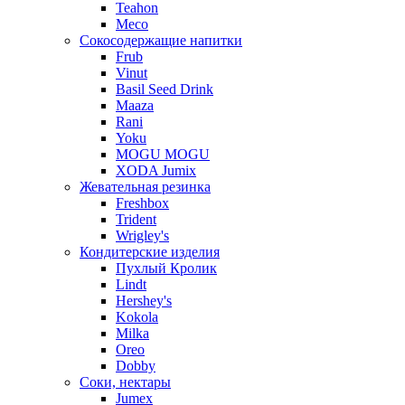
Teahon
Meco
Сокосодержащие напитки
Frub
Vinut
Basil Seed Drink
Maaza
Rani
Yoku
MOGU MOGU
XODA Jumix
Жевательная резинка
Freshbox
Trident
Wrigley's
Кондитерские изделия
Пухлый Кролик
Lindt
Hershey's
Kokola
Milka
Oreo
Dobby
Соки, нектары
Jumex