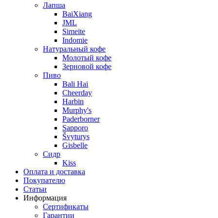
Лапша
BaiXiang
JML
Simeite
Indomie
Натуральный кофе
Молотый кофе
Зерновой кофе
Пиво
Bali Hai
Cheerday
Harbin
Murphy's
Paderborner
Sapporo
Švyturys
Gisbelle
Сидр
Kiss
Оплата и доставка
Покупателю
Статьи
Информация
Сертификаты
Гарантии