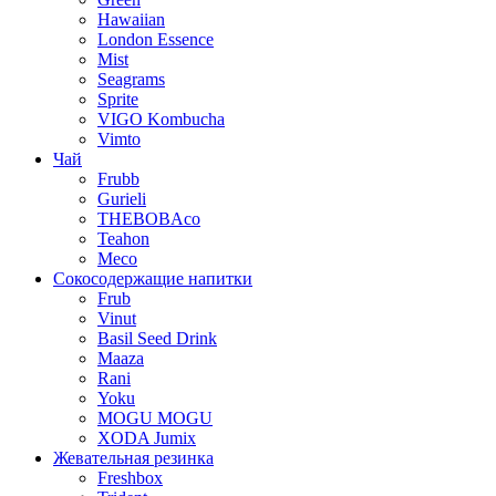
Hawaiian
London Essence
Mist
Seagrams
Sprite
VIGO Kombucha
Vimto
Чай
Frubb
Gurieli
THEBOBAco
Teahon
Meco
Сокосодержащие напитки
Frub
Vinut
Basil Seed Drink
Maaza
Rani
Yoku
MOGU MOGU
XODA Jumix
Жевательная резинка
Freshbox