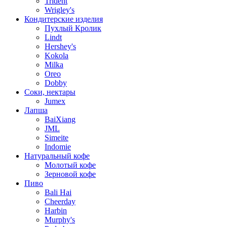
Trident
Wrigley's
Кондитерские изделия
Пухлый Кролик
Lindt
Hershey's
Kokola
Milka
Oreo
Dobby
Соки, нектары
Jumex
Лапша
BaiXiang
JML
Simeite
Indomie
Натуральный кофе
Молотый кофе
Зерновой кофе
Пиво
Bali Hai
Cheerday
Harbin
Murphy's