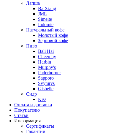
Лапша
BaiXiang
JML
Simeite
Indomie
Натуральный кофе
Молотый кофе
Зерновой кофе
Пиво
Bali Hai
Cheerday
Harbin
Murphy's
Paderborner
Sapporo
Švyturys
Gisbelle
Сидр
Kiss
Оплата и доставка
Покупателю
Статьи
Информация
Сертификаты
Гарантии