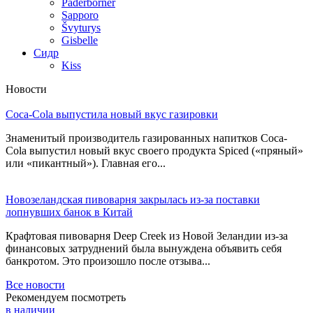
Paderborner
Sapporo
Švyturys
Gisbelle
Сидр
Kiss
Новости
Coca-Cola выпустила новый вкус газировки
Знаменитый производитель газированных напитков Coca-
Cola выпустил новый вкус своего продукта Spiced («пряный»
или «пикантный»). Главная его...
Новозеландская пивоварня закрылась из-за поставки
лопнувших банок в Китай
Крафтовая пивоварня Deep Creek из Новой Зеландии из-за
финансовых затруднений была вынуждена объявить себя
банкротом. Это произошло после отзыва...
Все новости
Рекомендуем посмотреть
в наличии