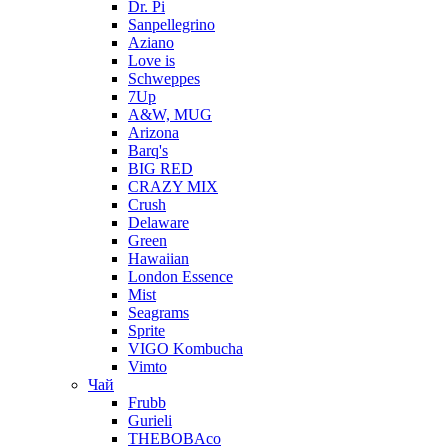
Dr. Pi
Sanpellegrino
Aziano
Love is
Schweppes
7Up
A&W, MUG
Arizona
Barq's
BIG RED
CRAZY MIX
Crush
Delaware
Green
Hawaiian
London Essence
Mist
Seagrams
Sprite
VIGO Kombucha
Vimto
Чай
Frubb
Gurieli
THEBOBAco