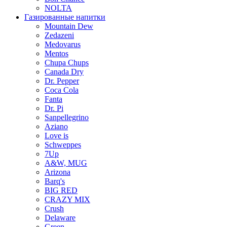
NOLTA
Газированные напитки
Mountain Dew
Zedazeni
Medovarus
Mentos
Chupa Chups
Canada Dry
Dr. Pepper
Coca Cola
Fanta
Dr. Pi
Sanpellegrino
Aziano
Love is
Schweppes
7Up
A&W, MUG
Arizona
Barq's
BIG RED
CRAZY MIX
Crush
Delaware
Green