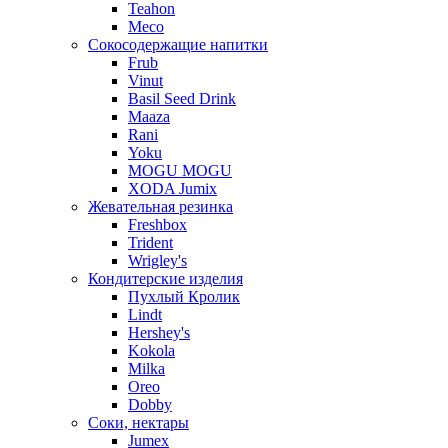
Teahon
Meco
Сокосодержащие напитки
Frub
Vinut
Basil Seed Drink
Maaza
Rani
Yoku
MOGU MOGU
XODA Jumix
Жевательная резинка
Freshbox
Trident
Wrigley's
Кондитерские изделия
Пухлый Кролик
Lindt
Hershey's
Kokola
Milka
Oreo
Dobby
Соки, нектары
Jumex