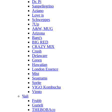
Dr. Pi
Sanpellegrino
Aziano
Love is
Schweppes
7Up
A&W, MUG
Arizona
Barq's
BIG RED
CRAZY MIX
Crush
Delaware
Green
Hawaiian
London Essence
Mist
Seagrams
Sprite
VIGO Kombucha
Vimto
Чай
Frubb
Gurieli
THEBOBAco