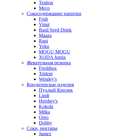
Teahon
Meco
Сокосодержащие напитки
Frub
Vinut
Basil Seed Drink
Maaza
Rani
Yoku
MOGU MOGU
XODA Jumix
Жевательная резинка
Freshbox
Trident
Wrigley's
Кондитерские изделия
Пухлый Кролик
Lindt
Hershey's
Kokola
Milka
Oreo
Dobby
Соки, нектары
Jumex