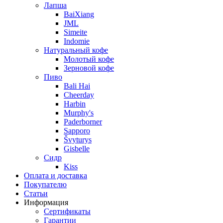
Лапша
BaiXiang
JML
Simeite
Indomie
Натуральный кофе
Молотый кофе
Зерновой кофе
Пиво
Bali Hai
Cheerday
Harbin
Murphy's
Paderborner
Sapporo
Švyturys
Gisbelle
Сидр
Kiss
Оплата и доставка
Покупателю
Статьи
Информация
Сертификаты
Гарантии