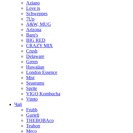
Aziano
Love is
Schweppes
7Up
A&W, MUG
Arizona
Barq's
BIG RED
CRAZY MIX
Crush
Delaware
Green
Hawaiian
London Essence
Mist
Seagrams
Sprite
VIGO Kombucha
Vimto
Чай
Frubb
Gurieli
THEBOBAco
Teahon
Meco