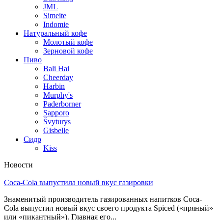
JML
Simeite
Indomie
Натуральный кофе
Молотый кофе
Зерновой кофе
Пиво
Bali Hai
Cheerday
Harbin
Murphy's
Paderborner
Sapporo
Švyturys
Gisbelle
Сидр
Kiss
Новости
Coca-Cola выпустила новый вкус газировки
Знаменитый производитель газированных напитков Coca-
Cola выпустил новый вкус своего продукта Spiced («пряный»
или «пикантный»). Главная его...