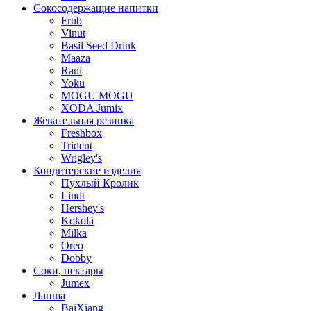
Сокосодержащие напитки
Frub
Vinut
Basil Seed Drink
Maaza
Rani
Yoku
MOGU MOGU
XODA Jumix
Жевательная резинка
Freshbox
Trident
Wrigley's
Кондитерские изделия
Пухлый Кролик
Lindt
Hershey's
Kokola
Milka
Oreo
Dobby
Соки, нектары
Jumex
Лапша
BaiXiang