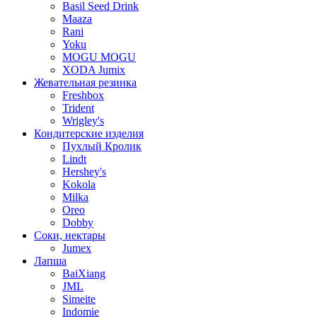
Basil Seed Drink
Maaza
Rani
Yoku
MOGU MOGU
XODA Jumix
Жевательная резинка
Freshbox
Trident
Wrigley's
Кондитерские изделия
Пухлый Кролик
Lindt
Hershey's
Kokola
Milka
Oreo
Dobby
Соки, нектары
Jumex
Лапша
BaiXiang
JML
Simeite
Indomie