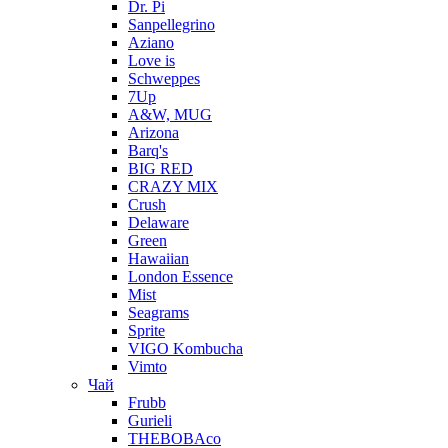
Dr. Pi
Sanpellegrino
Aziano
Love is
Schweppes
7Up
A&W, MUG
Arizona
Barq's
BIG RED
CRAZY MIX
Crush
Delaware
Green
Hawaiian
London Essence
Mist
Seagrams
Sprite
VIGO Kombucha
Vimto
Чай
Frubb
Gurieli
THEBOBAco