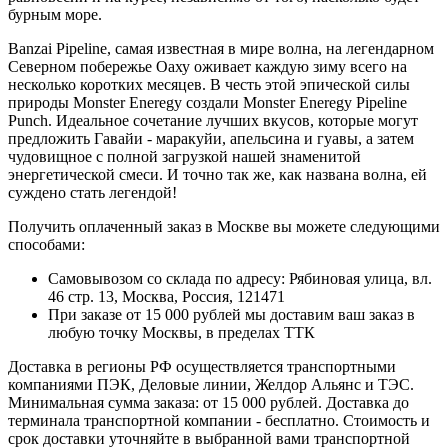
бурным море.
Banzai Pipeline, самая известная в мире волна, на легендарном
Северном побережье Оаху оживает каждую зиму всего на
несколько коротких месяцев. В честь этой эпической силы
природы Monster Eneregy создали Monster Eneregy Pipeline
Punch. Идеальное сочетание лучших вкусов, которые могут
предложить Гавайи - маракуйи, апельсина и гуавы, а затем
чудовищное с полной загрузкой нашей знаменитой
энергетической смеси. И точно так же, как названа волна, ей
суждено стать легендой!
Получить оплаченный заказ в Москве вы можете следующими
способами:
Самовывозом со склада по адресу: Рябиновая улица, вл.
46 стр. 13, Москва, Россия, 121471
При заказе от 15 000 рублей мы доставим ваш заказ в
любую точку Москвы, в пределах ТТК
Доставка в регионы РФ осуществляется транспортными
компаниями ПЭК, Деловые линии, Желдор Альянс и ТЭС.
Минимальная сумма заказа: от 15 000 рублей. Доставка до
терминала транспортной компании - бесплатно. Стоимость и
срок доставки уточняйте в выбранной вами транспортной