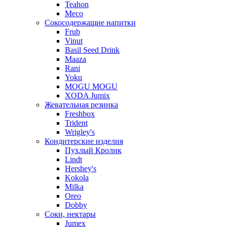
Teahon
Meco
Сокосодержащие напитки
Frub
Vinut
Basil Seed Drink
Maaza
Rani
Yoku
MOGU MOGU
XODA Jumix
Жевательная резинка
Freshbox
Trident
Wrigley's
Кондитерские изделия
Пухлый Кролик
Lindt
Hershey's
Kokola
Milka
Oreo
Dobby
Соки, нектары
Jumex