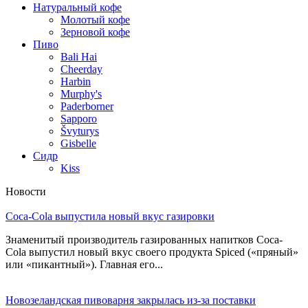
Натуральный кофе
Молотый кофе
Зерновой кофе
Пиво
Bali Hai
Cheerday
Harbin
Murphy's
Paderborner
Sapporo
Švyturys
Gisbelle
Сидр
Kiss
Новости
Coca-Cola выпустила новый вкус газировки
Знаменитый производитель газированных напитков Coca-
Cola выпустил новый вкус своего продукта Spiced («пряный»
или «пикантный»). Главная его...
Новозеландская пивоварня закрылась из-за поставки