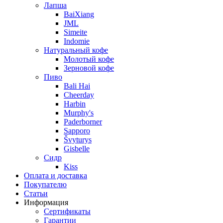
Лапша
BaiXiang
JML
Simeite
Indomie
Натуральный кофе
Молотый кофе
Зерновой кофе
Пиво
Bali Hai
Cheerday
Harbin
Murphy's
Paderborner
Sapporo
Švyturys
Gisbelle
Сидр
Kiss
Оплата и доставка
Покупателю
Статьи
Информация
Сертификаты
Гарантии