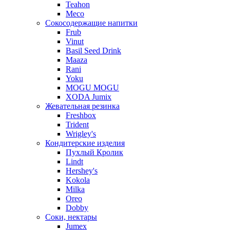
Teahon
Meco
Сокосодержащие напитки
Frub
Vinut
Basil Seed Drink
Maaza
Rani
Yoku
MOGU MOGU
XODA Jumix
Жевательная резинка
Freshbox
Trident
Wrigley's
Кондитерские изделия
Пухлый Кролик
Lindt
Hershey's
Kokola
Milka
Oreo
Dobby
Соки, нектары
Jumex