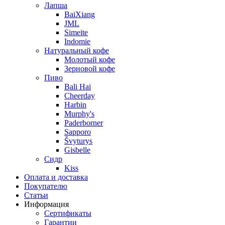
Лапша
BaiXiang
JML
Simeite
Indomie
Натуральный кофе
Молотый кофе
Зерновой кофе
Пиво
Bali Hai
Cheerday
Harbin
Murphy's
Paderborner
Sapporo
Švyturys
Gisbelle
Сидр
Kiss
Оплата и доставка
Покупателю
Статьи
Информация
Сертификаты
Гарантии