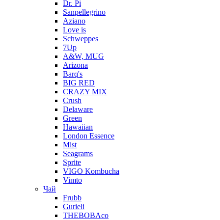
Dr. Pi
Sanpellegrino
Aziano
Love is
Schweppes
7Up
A&W, MUG
Arizona
Barq's
BIG RED
CRAZY MIX
Crush
Delaware
Green
Hawaiian
London Essence
Mist
Seagrams
Sprite
VIGO Kombucha
Vimto
Чай
Frubb
Gurieli
THEBOBAco