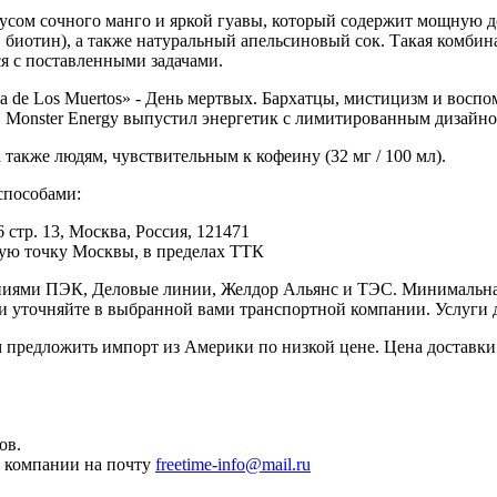
усом сочного манго и яркой гуавы, который содержит мощную до
 биотин), а также натуральный апельсиновый сок. Такая комби
я с поставленными задачами.
a de Los Muertos» - День мертвых. Бархатцы, мистицизм и восп
о, Monster Energy выпустил энергетик с лимитированным дизайн
акже людям, чувствительным к кофеину (32 мг / 100 мл).
способами:
 стр. 13, Москва, Россия, 121471
юбую точку Москвы, в пределах ТТК
иями ПЭК, Деловые линии, Желдор Альянс и ТЭС. Минимальная с
ки уточняйте в выбранной вами транспортной компании. Услуги 
редложить импорт из Америки по низкой цене. Цена доставки 
ов.
ы компании на почту
freetime-info@mail.ru