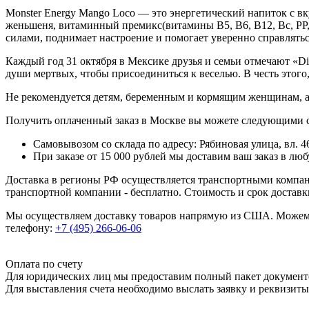
Monster Energy Mango Loco — это энергетический напиток с вк
женьшеня, витаминный премикс(витамины В5, В6, В12, Вс, РР,
силами, поднимает настроение и помогает уверенно справлятьс
Каждый год 31 октября в Мексике друзья и семьи отмечают «Di
души мертвых, чтобы присоединиться к веселью. В честь этог
Не рекомендуется детям, беременным и кормящим женщинам, а т
Получить оплаченный заказ в Москве вы можете следующими 
Самовывозом со склада по адресу: Рябиновая улица, вл. 46
При заказе от 15 000 рублей мы доставим ваш заказ в л
Доставка в регионы РФ осуществляется транспортными компан
транспортной компании - бесплатно. Стоимость и срок достав
Мы осуществляем доставку товаров напрямую из США. Можем п
телефону:
+7 (495) 266-06-06
Оплата по счету
Для юридических лиц мы предоставим полный пакет документ
Для выставления счета необходимо выслать заявку и реквизит