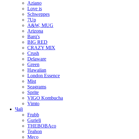
Aziano
Love is
Schweppes
7Up
A&W, MUG
Arizona
Barq's
BIG RED
CRAZY MIX
Crush
Delaware
Green
Hawaiian
London Essence
Mist
Seagrams
Sprite
VIGO Kombucha
Vimto
Чай
Frubb
Gurieli
THEBOBAco
Teahon
Meco