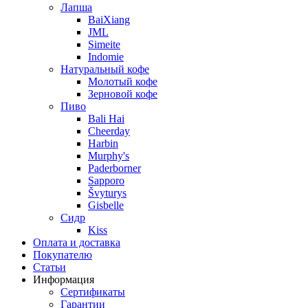
Лапша
BaiXiang
JML
Simeite
Indomie
Натуральный кофе
Молотый кофе
Зерновой кофе
Пиво
Bali Hai
Cheerday
Harbin
Murphy's
Paderborner
Sapporo
Švyturys
Gisbelle
Сидр
Kiss
Оплата и доставка
Покупателю
Статьи
Информация
Сертификаты
Гарантии