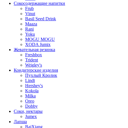
Сокосодержащие напитки
Frub
Vinut
Basil Seed Drink
Maaza
Rani
Yoku
MOGU MOGU
XODA Jumix
Жевательная резинка
Freshbox
Trident
Wrigley's
Кондитерские изделия
Пухлый Кролик
Lindt
Hershey's
Kokola
Milka
Oreo
Dobby
Соки, нектары
Jumex
Лапша
BaiXiang