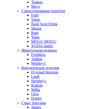
Teahon
Meco
Сокосодержащие напитки
Frub
Vinut
Basil Seed Drink
Maaza
Rani
Yoku
MOGU MOGU
XODA Jumix
Жевательная резинка
Freshbox
Trident
Wrigley's
Кондитерские изделия
Пухлый Кролик
Lindt
Hershey's
Kokola
Milka
Oreo
Dobby
Соки, нектары
Jumex