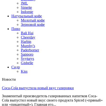
JML
Simeite
Indomie
Натуральный кофе
Молотый кофе
Зерновой кофе
Пиво
Bali Hai
Cheerday
Harbin
Murphy's
Paderborner
Sapporo
Švyturys
Gisbelle
Сидр
Kiss
Новости
Coca-Cola выпустила новый вкус газировки
Знаменитый производитель газированных напитков Coca-
Cola выпустил новый вкус своего продукта Spiced («пряный»
или «пикантный»). Главная его...