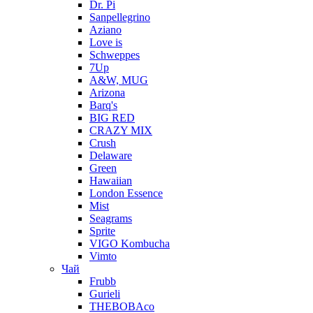
Dr. Pi
Sanpellegrino
Aziano
Love is
Schweppes
7Up
A&W, MUG
Arizona
Barq's
BIG RED
CRAZY MIX
Crush
Delaware
Green
Hawaiian
London Essence
Mist
Seagrams
Sprite
VIGO Kombucha
Vimto
Чай
Frubb
Gurieli
THEBOBAco