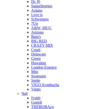
Dr. Pi
Sanpellegrino
Aziano
Love is
Schweppes
7Up
A&W, MUG
Arizona
Barq's
BIG RED
CRAZY MIX
Crush
Delaware
Green
Hawaiian
London Essence
Mist
Seagrams
Sprite
VIGO Kombucha
Vimto
Чай
Frubb
Gurieli
THEBOBAco