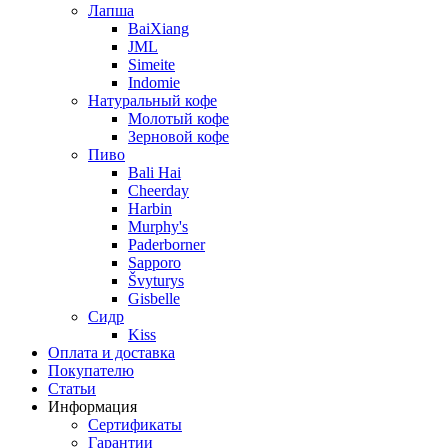
Лапша
BaiXiang
JML
Simeite
Indomie
Натуральный кофе
Молотый кофе
Зерновой кофе
Пиво
Bali Hai
Cheerday
Harbin
Murphy's
Paderborner
Sapporo
Švyturys
Gisbelle
Сидр
Kiss
Оплата и доставка
Покупателю
Статьи
Информация
Сертификаты
Гарантии