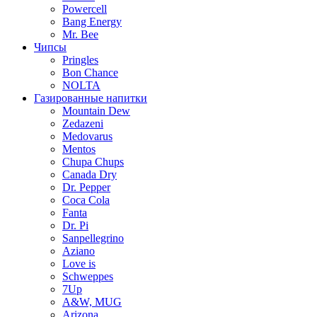
Powercell
Bang Energy
Mr. Bee
Чипсы
Pringles
Bon Chance
NOLTA
Газированные напитки
Mountain Dew
Zedazeni
Medovarus
Mentos
Chupa Chups
Canada Dry
Dr. Pepper
Coca Cola
Fanta
Dr. Pi
Sanpellegrino
Aziano
Love is
Schweppes
7Up
A&W, MUG
Arizona