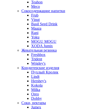
Teahon
Meco
Сокосодержащие напитки
Frub
Vinut
Basil Seed Drink
Maaza
Rani
Yoku
MOGU MOGU
XODA Jumix
Жевательная резинка
Freshbox
Trident
Wrigley's
Кондитерские изделия
Пухлый Кролик
Lindt
Hershey's
Kokola
Milka
Oreo
Dobby
Соки, нектары
Jumex