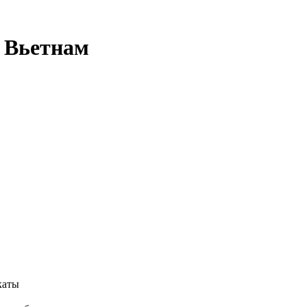
, Вьетнам
каты