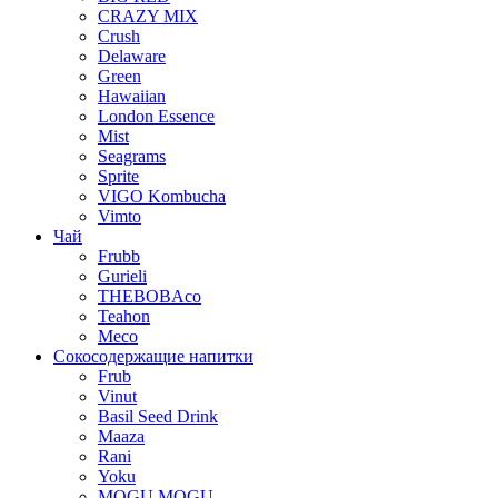
CRAZY MIX
Crush
Delaware
Green
Hawaiian
London Essence
Mist
Seagrams
Sprite
VIGO Kombucha
Vimto
Чай
Frubb
Gurieli
THEBOBAco
Teahon
Meco
Сокосодержащие напитки
Frub
Vinut
Basil Seed Drink
Maaza
Rani
Yoku
MOGU MOGU