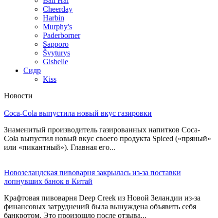
Bali Hai
Cheerday
Harbin
Murphy's
Paderborner
Sapporo
Švyturys
Gisbelle
Сидр
Kiss
Новости
Coca-Cola выпустила новый вкус газировки
Знаменитый производитель газированных напитков Coca-
Cola выпустил новый вкус своего продукта Spiced («пряный»
или «пикантный»). Главная его...
Новозеландская пивоварня закрылась из-за поставки
лопнувших банок в Китай
Крафтовая пивоварня Deep Creek из Новой Зеландии из-за
финансовых затруднений была вынуждена объявить себя
банкротом. Это произошло после отзыва...