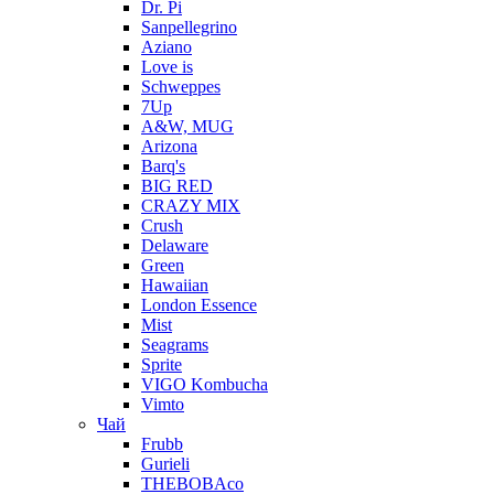
Dr. Pi
Sanpellegrino
Aziano
Love is
Schweppes
7Up
A&W, MUG
Arizona
Barq's
BIG RED
CRAZY MIX
Crush
Delaware
Green
Hawaiian
London Essence
Mist
Seagrams
Sprite
VIGO Kombucha
Vimto
Чай
Frubb
Gurieli
THEBOBAco