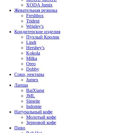
XODA Jumix
Жевательная резинка
Freshbox
Trident
Wrigley's
Кондитерские изделия
Пухлый Кролик
Lindt
Hershey's
Kokola
Milka
Oreo
Dobby
Соки, нектары
Jumex
Лапша
BaiXiang
JML
Simeite
Indomie
Натуральный кофе
Молотый кофе
Зерновой кофе
Пиво