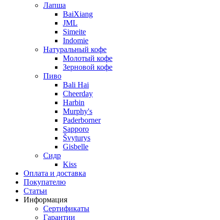
Лапша
BaiXiang
JML
Simeite
Indomie
Натуральный кофе
Молотый кофе
Зерновой кофе
Пиво
Bali Hai
Cheerday
Harbin
Murphy's
Paderborner
Sapporo
Švyturys
Gisbelle
Сидр
Kiss
Оплата и доставка
Покупателю
Статьи
Информация
Сертификаты
Гарантии