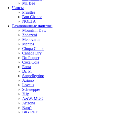
Mr. Bee
Чипсы
Pringles
Bon Chance
NOLTA
Газированные напитки
Mountain Dew
Zedazeni
Medovarus
Mentos
Chupa Chups
Canada Dry
Dr. Pepper
Coca Cola
Fanta
Dr. Pi
Sanpellegrino
Aziano
Love is
Schweppes
7Up
A&W, MUG
Arizona
Barq's
BIG RED