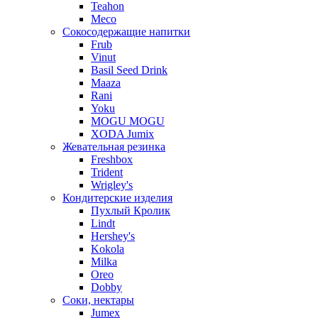
Teahon
Meco
Сокосодержащие напитки
Frub
Vinut
Basil Seed Drink
Maaza
Rani
Yoku
MOGU MOGU
XODA Jumix
Жевательная резинка
Freshbox
Trident
Wrigley's
Кондитерские изделия
Пухлый Кролик
Lindt
Hershey's
Kokola
Milka
Oreo
Dobby
Соки, нектары
Jumex