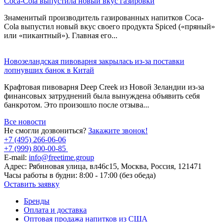
Coca-Cola выпустила новый вкус газировки
Знаменитый производитель газированных напитков Coca-
Cola выпустил новый вкус своего продукта Spiced («пряный»
или «пикантный»). Главная его...
Новозеландская пивоварня закрылась из-за поставки
лопнувших банок в Китай
Крафтовая пивоварня Deep Creek из Новой Зеландии из-за
финансовых затруднений была вынуждена объявить себя
банкротом. Это произошло после отзыва...
Все новости
Не смогли дозвониться?
Закажите звонок!
+7 (495) 266-06-06
+7 (999) 800-00-85
E-mail:
info@freetime.group
Адрес:
Рябиновая улица, вл46с15, Москва, Россия, 121471
Часы работы в будни:
8:00 - 17:00 (без обеда)
Оставить заявку
Бренды
Оплата и доставка
Оптовая продажа напитков из США