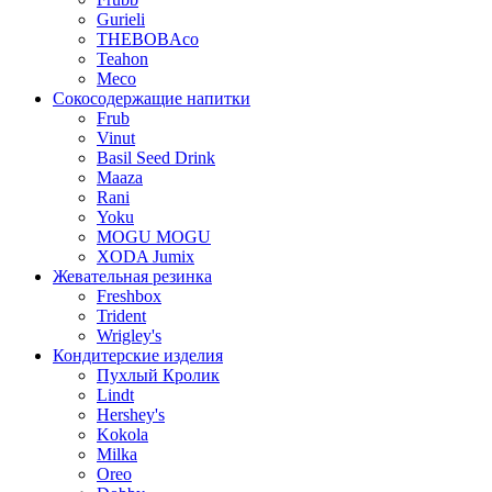
Gurieli
THEBOBAco
Teahon
Meco
Сокосодержащие напитки
Frub
Vinut
Basil Seed Drink
Maaza
Rani
Yoku
MOGU MOGU
XODA Jumix
Жевательная резинка
Freshbox
Trident
Wrigley's
Кондитерские изделия
Пухлый Кролик
Lindt
Hershey's
Kokola
Milka
Oreo