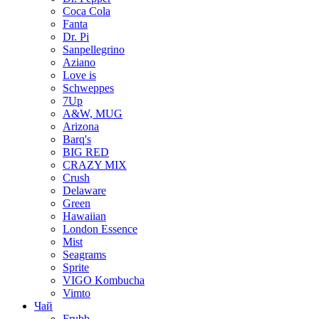
Coca Cola
Fanta
Dr. Pi
Sanpellegrino
Aziano
Love is
Schweppes
7Up
A&W, MUG
Arizona
Barq's
BIG RED
CRAZY MIX
Crush
Delaware
Green
Hawaiian
London Essence
Mist
Seagrams
Sprite
VIGO Kombucha
Vimto
Чай
Frubb