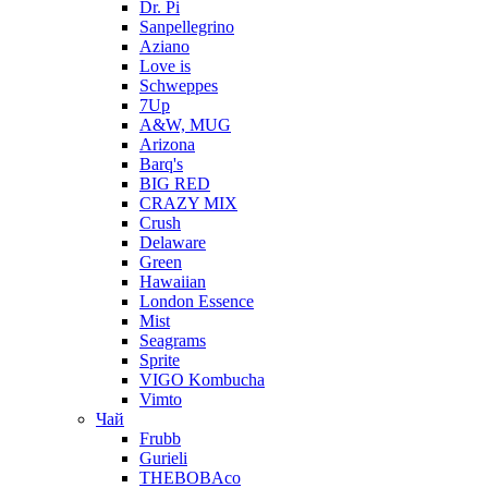
Dr. Pi
Sanpellegrino
Aziano
Love is
Schweppes
7Up
A&W, MUG
Arizona
Barq's
BIG RED
CRAZY MIX
Crush
Delaware
Green
Hawaiian
London Essence
Mist
Seagrams
Sprite
VIGO Kombucha
Vimto
Чай
Frubb
Gurieli
THEBOBAco