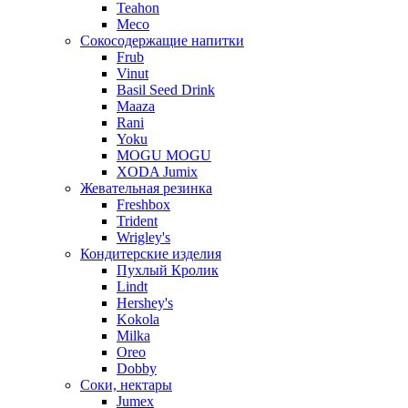
Teahon
Meco
Сокосодержащие напитки
Frub
Vinut
Basil Seed Drink
Maaza
Rani
Yoku
MOGU MOGU
XODA Jumix
Жевательная резинка
Freshbox
Trident
Wrigley's
Кондитерские изделия
Пухлый Кролик
Lindt
Hershey's
Kokola
Milka
Oreo
Dobby
Соки, нектары
Jumex