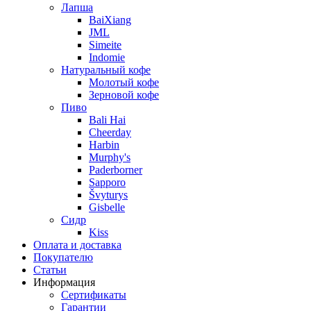
Лапша
BaiXiang
JML
Simeite
Indomie
Натуральный кофе
Молотый кофе
Зерновой кофе
Пиво
Bali Hai
Cheerday
Harbin
Murphy's
Paderborner
Sapporo
Švyturys
Gisbelle
Сидр
Kiss
Оплата и доставка
Покупателю
Статьи
Информация
Сертификаты
Гарантии