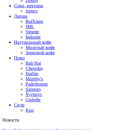
Dobby
Соки, нектары
Jumex
Лапша
BaiXiang
JML
Simeite
Indomie
Натуральный кофе
Молотый кофе
Зерновой кофе
Пиво
Bali Hai
Cheerday
Harbin
Murphy's
Paderborner
Sapporo
Švyturys
Gisbelle
Сидр
Kiss
Новости