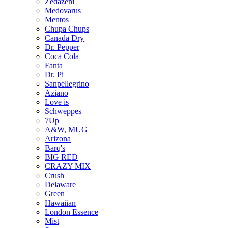
Zedazeni
Medovarus
Mentos
Chupa Chups
Canada Dry
Dr. Pepper
Coca Cola
Fanta
Dr. Pi
Sanpellegrino
Aziano
Love is
Schweppes
7Up
A&W, MUG
Arizona
Barq's
BIG RED
CRAZY MIX
Crush
Delaware
Green
Hawaiian
London Essence
Mist