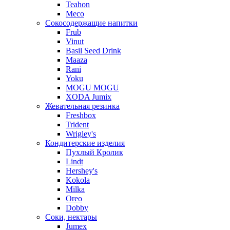
Teahon
Meco
Сокосодержащие напитки
Frub
Vinut
Basil Seed Drink
Maaza
Rani
Yoku
MOGU MOGU
XODA Jumix
Жевательная резинка
Freshbox
Trident
Wrigley's
Кондитерские изделия
Пухлый Кролик
Lindt
Hershey's
Kokola
Milka
Oreo
Dobby
Соки, нектары
Jumex