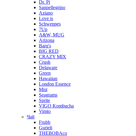
Dr. Pi
Sanpellegrino
Aziano
Love is
Schweppes
7Up
A&W, MUG
Arizona
Barq's
BIG RED
CRAZY MIX
Crush
Delaware
Green
Hawaiian
London Essence
Mist
Seagrams
Sprite
VIGO Kombucha
Vimto
Чай
Frubb
Gurieli
THEBOBAco