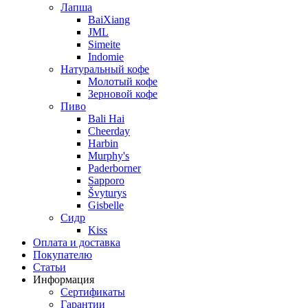
Лапша
BaiXiang
JML
Simeite
Indomie
Натуральный кофе
Молотый кофе
Зерновой кофе
Пиво
Bali Hai
Cheerday
Harbin
Murphy's
Paderborner
Sapporo
Švyturys
Gisbelle
Сидр
Kiss
Оплата и доставка
Покупателю
Статьи
Информация
Сертификаты
Гарантии