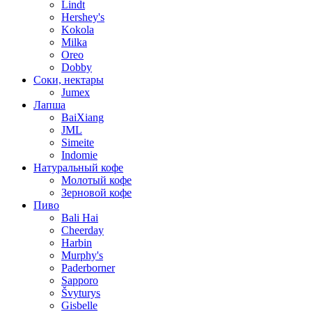
Lindt
Hershey's
Kokola
Milka
Oreo
Dobby
Соки, нектары
Jumex
Лапша
BaiXiang
JML
Simeite
Indomie
Натуральный кофе
Молотый кофе
Зерновой кофе
Пиво
Bali Hai
Cheerday
Harbin
Murphy's
Paderborner
Sapporo
Švyturys
Gisbelle