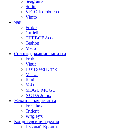
Seagrams
Sprite
VIGO Kombucha
Vimto
Чай
Frubb
Gurieli
THEBOBAco
Teahon
Meco
Сокосодержащие напитки
Frub
Vinut
Basil Seed Drink
Maaza
Rani
Yoku
MOGU MOGU
XODA Jumix
Жевательная резинка
Freshbox
Trident
Wrigley's
Кондитерские изделия
Пухлый Кролик