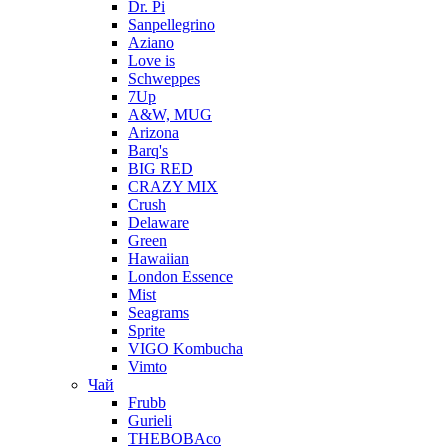
Dr. Pi
Sanpellegrino
Aziano
Love is
Schweppes
7Up
A&W, MUG
Arizona
Barq's
BIG RED
CRAZY MIX
Crush
Delaware
Green
Hawaiian
London Essence
Mist
Seagrams
Sprite
VIGO Kombucha
Vimto
Чай
Frubb
Gurieli
THEBOBAco