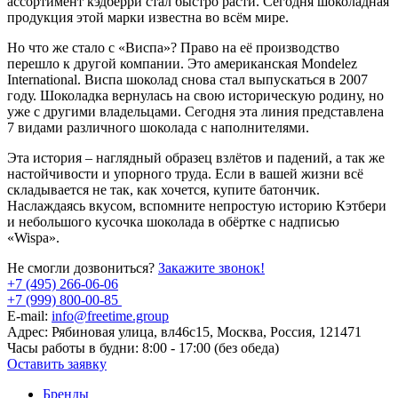
ассортимент кэдберри стал быстро расти. Сегодня шоколадная
продукция этой марки известна во всём мире.
Но что же стало с «Виспа»? Право на её производство
перешло к другой компании. Это американская Mondelez
International. Виспа шоколад снова стал выпускаться в 2007
году. Шоколадка вернулась на свою историческую родину, но
уже с другими владельцами. Сегодня эта линия представлена
7 видами различного шоколада с наполнителями.
Эта история – наглядный образец взлётов и падений, а так же
настойчивости и упорного труда. Если в вашей жизни всё
складывается не так, как хочется, купите батончик.
Наслаждаясь вкусом, вспомните непростую историю Кэтбери
и небольшого кусочка шоколада в обёртке с надписью
«Wispa».
Не смогли дозвониться?
Закажите звонок!
+7 (495) 266-06-06
+7 (999) 800-00-85
E-mail:
info@freetime.group
Адрес:
Рябиновая улица, вл46с15, Москва, Россия, 121471
Часы работы в будни:
8:00 - 17:00 (без обеда)
Оставить заявку
Бренды