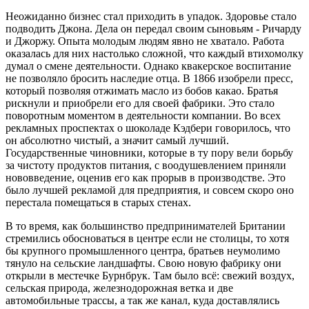
Неожиданно бизнес стал приходить в упадок. Здоровье стало
подводить Джона. Дела он передал своим сыновьям - Ричарду
и Джоржу. Опыта молодым людям явно не хватало. Работа
оказалась для них настолько сложной, что каждый втихомолку
думал о смене деятельности. Однако квакерское воспитание
не позволяло бросить наследие отца. В 1866 изобрели пресс,
который позволяя отжимать масло из бобов какао. Братья
рискнули и приобрели его для своей фабрики. Это стало
поворотным моментом в деятельности компании. Во всех
рекламных проспектах о шоколаде Кэдбери говорилось, что
он абсолютно чистый, а значит самый лучший.
Государственные чиновники, которые в ту пору вели борьбу
за чистоту продуктов питания, с воодушевлением приняли
нововведение, оценив его как прорыв в производстве. Это
было лучшей рекламой для предприятия, и совсем скоро оно
перестала помещаться в старых стенах.
В то время, как большинство предпринимателей Британии
стремились обосноваться в центре если не столицы, то хотя
бы крупного промышленного центра, братьев неумолимо
тянуло на сельские ландшафты. Свою новую фабрику они
открыли в местечке Бурнбрук. Там было всё: свежий воздух,
сельская природа, железнодорожная ветка и две
автомобильные трассы, а так же канал, куда доставлялись