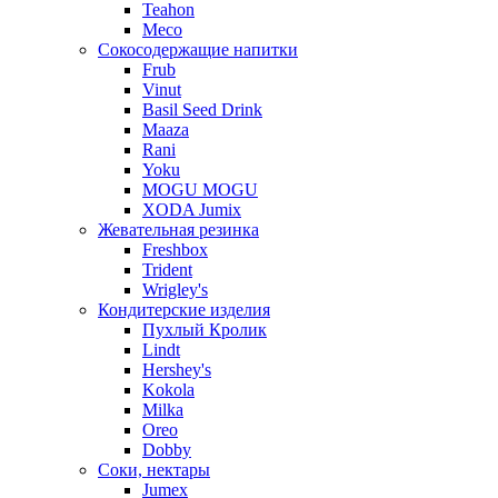
Teahon
Meco
Сокосодержащие напитки
Frub
Vinut
Basil Seed Drink
Maaza
Rani
Yoku
MOGU MOGU
XODA Jumix
Жевательная резинка
Freshbox
Trident
Wrigley's
Кондитерские изделия
Пухлый Кролик
Lindt
Hershey's
Kokola
Milka
Oreo
Dobby
Соки, нектары
Jumex