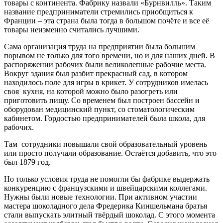
товары с континента. Фабрику назвали «Бурнвилль». Таким
название предприниматели стремились приобщиться к
Франции – эта страна была тогда в большом почёте и все её
товары неизменно считались лучшими.
Сама организация труда на предприятии была большим
порывом не только для того времени, но и для наших дней. В
распоряжении рабочих были великолепные рабочие места.
Вокруг здания был разбит прекрасный сад, в котором
находилось поле для игры в крикет. У сотрудников имелась
своя кухня, на которой можно было разогреть или
приготовить пищу. Со временем был построен бассейн и
оборудован медицинский пункт, со стоматологическим
кабинетом. Гордостью предпринимателей была школа, для
рабочих.
Там сотрудники повышали свой образовательный уровень
или просто получали образование. Остаётся добавить, что это
был 1879 год.
Но только условия труда не помогли бы фабрике выдержать
конкуренцию с французскими и швейцарскими коллегами.
Нужны были новые технологии. При активном участии
мастера шоколадного дела Фредерика Киншельмана братья
стали выпускать элитный твёрдый шоколад. С этого момента