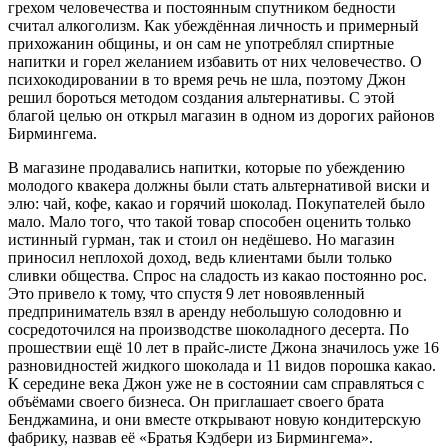
грехом человечества и постоянным спутником бедности
считал алкоголизм. Как убеждённая личность и примерный
прихожанин общины, и он сам не употреблял спиртные
напитки и горел желанием избавить от них человечество. О
психокодировании в то время речь не шла, поэтому Джон
решил бороться методом создания альтернативы. С этой
благой целью он открыл магазин в одном из дорогих районов
Бирмингема.
В магазине продавались напитки, которые по убеждению
молодого квакера должны были стать альтернативой виски и
элю: чай, кофе, какао и горячий шоколад. Покупателей было
мало. Мало того, что такой товар способен оценить только
истинный гурман, так и стоил он недёшево. Но магазин
приносил неплохой доход, ведь клиентами были только
сливки общества. Спрос на сладость из какао постоянно рос.
Это привело к тому, что спустя 9 лет новоявленный
предприниматель взял в аренду небольшую солодовню и
сосредоточился на производстве шоколадного десерта. По
прошествии ещё 10 лет в прайс-листе Джона значилось уже 16
разновидностей жидкого шоколада и 11 видов порошка какао.
К середине века Джон уже не в состоянии сам справляться с
объёмами своего бизнеса. Он приглашает своего брата
Бенджамина, и они вместе открывают новую кондитерскую
фабрику, назвав её «Братья Кэдбери из Бирмингема».