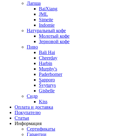
Лапша
BaiXiang
JML
Simeite
Indomie
Натуральный кофе
Молотый кофе
Зерновой кофе
Пиво
Bali Hai
Cheerday
Harbin
Murphy's
Paderborner
Sapporo
Švyturys
Gisbelle
Сидр
Kiss
Оплата и доставка
Покупателю
Статьи
Информация
Сертификаты
Гарантии