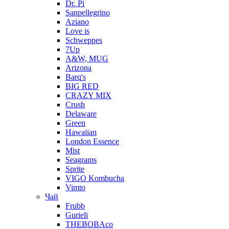
Dr. Pi
Sanpellegrino
Aziano
Love is
Schweppes
7Up
A&W, MUG
Arizona
Barq's
BIG RED
CRAZY MIX
Crush
Delaware
Green
Hawaiian
London Essence
Mist
Seagrams
Sprite
VIGO Kombucha
Vimto
Чай
Frubb
Gurieli
THEBOBAco