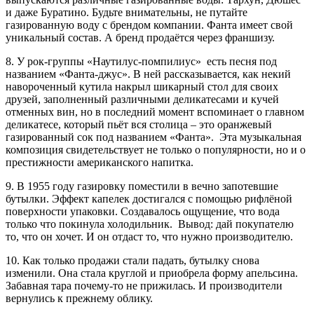
и даже Буратино. Будьте внимательны, не путайте
газированную воду с брендом компании. Фанта имеет свой
уникальный состав. А бренд продаётся через франшизу.
8. У рок-группы «Наутилус-помпилиус» есть песня под
названием «Фанта-джус». В ней рассказывается, как некий
навороченный кутила накрыл шикарный стол для своих
друзей, заполненный различными деликатесами и кучей
отменных вин, но в последний момент вспоминает о главном
деликатесе, который пьёт вся столица – это оранжевый
газированный сок под названием «Фанта». Эта музыкальная
композиция свидетельствует не только о популярности, но и о
престижности американского напитка.
9. В 1955 году газировку поместили в вечно запотевшие
бутылки. Эффект капелек достигался с помощью рифлёной
поверхности упаковки. Создавалось ощущение, что вода
только что покинула холодильник. Вывод: дай покупателю
то, что он хочет. И он отдаст то, что нужно производителю.
10. Как только продажи стали падать, бутылку снова
изменили. Она стала круглой и приобрела форму апельсина.
Забавная тара почему-то не прижилась. И производители
вернулись к прежнему облику.