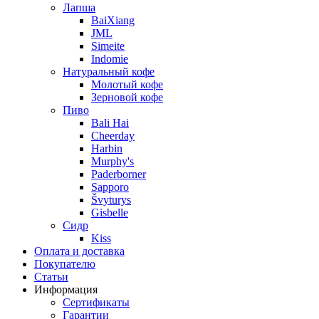
Лапша
BaiXiang
JML
Simeite
Indomie
Натуральный кофе
Молотый кофе
Зерновой кофе
Пиво
Bali Hai
Cheerday
Harbin
Murphy's
Paderborner
Sapporo
Švyturys
Gisbelle
Сидр
Kiss
Оплата и доставка
Покупателю
Статьи
Информация
Сертификаты
Гарантии