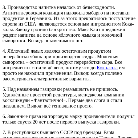
3. Производство напитка началось от безысходности.
Антигитлеровская коалиция наложила эмбарго на поставки
продуктов в Германию. Из-за этого прекратилось поступление
сиропа из США, являющегося основным ингредиентом Кока-
колы. Заводу грозило банкротство. Макс Кайт предложил
рецепт напитка на основе яблочного жмыха и молочной
сыворотки. Вывод: незаменимого нет.
4. Яблочный жмых являлся остаточным продуктом
переработки яблок при производстве сидра. Молочная
сыворотка – остаточный продукт переработки сыра. Все
ингредиенты стоили дёшево, потому что до
Кока-кола
им
просто не находили применения. Вывод: всегда полезно
рассматривать альтернативные варианты.
5. Над названием газировки размышлять не пришлось.
Удивлённые простотой рецептуры, менеджеры компании
воскликнули «Фантастично!». Первые два слога и стали
названием. Вывод: всё гениальное просто.
6. Законные права на торговую марку производители получил
только спустя 20 лет после первого выпуска газировки.
7. В республиках бывшего СССР под брендом Fanta
выпускаются различные газированные воды: Тархун, Дюшес