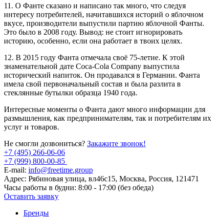
11. О Фанте сказано и написано так много, что следуя
интересу потребителей, начитавшихся историй о яблочном
вкусе, производители выпустили партию яблочной Фанты.
Это было в 2008 году. Вывод: не стоит игнорировать
историю, особенно, если она работает в твоих целях.
12. В 2015 году Фанта отмечала своё 75-летие. К этой
знаменательной дате Coca-Cola Company выпустила
исторический напиток. Он продавался в Германии. Фанта
имела свой первоначальный состав и была разлита в
стеклянные бутылки образца 1940 года.
Интересные моменты о Фанта дают много информации для
размышления, как предпринимателям, так и потребителям их
услуг и товаров.
Не смогли дозвониться?
Закажите звонок!
+7 (495) 266-06-06
+7 (999) 800-00-85
E-mail:
info@freetime.group
Адрес:
Рябиновая улица, вл46с15, Москва, Россия, 121471
Часы работы в будни:
8:00 - 17:00 (без обеда)
Оставить заявку
Бренды