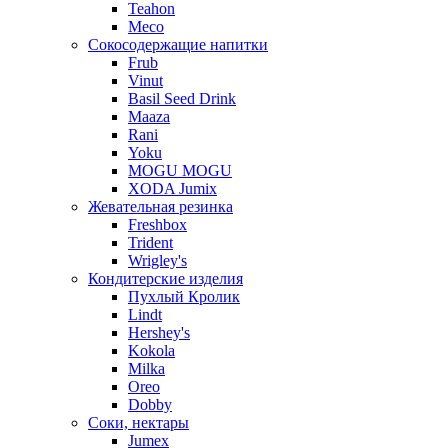
Teahon
Meco
Сокосодержащие напитки
Frub
Vinut
Basil Seed Drink
Maaza
Rani
Yoku
MOGU MOGU
XODA Jumix
Жевательная резинка
Freshbox
Trident
Wrigley's
Кондитерские изделия
Пухлый Кролик
Lindt
Hershey's
Kokola
Milka
Oreo
Dobby
Соки, нектары
Jumex