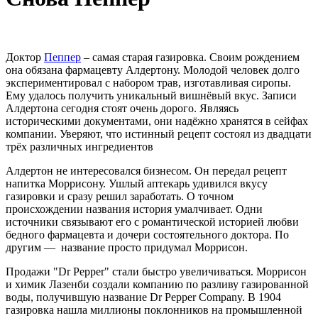
Доктор
Пеппер
– самая старая газировка. Своим рождением
она обязана фармацевту Алдертону. Молодой человек долго
экспериментировал с набором трав, изготавливая сиропы.
Ему удалось получить уникальный вишнёвый вкус. Записи
Алдертона сегодня стоят очень дорого. Являясь
историческими документами, они надёжно хранятся в сейфах
компании. Уверяют, что истинный рецепт состоял из двадцати
трёх различных ингредиентов
Алдертон не интересовался бизнесом. Он передал рецепт
напитка Моррисону. Ушлый аптекарь удивился вкусу
газировки и сразу решил заработать. О точном
происхождении названия история умалчивает. Одни
источники связывают его с романтической историей любви
бедного фармацевта и дочери состоятельного доктора. По
другим — название просто придумал Моррисон.
Продажи "Dr Pepper" стали быстро увеличиваться. Моррисон
и химик Лазенби создали компанию по разливу газированной
воды, получившую название Dr Pepper Company. В 1904
газировка нашла миллионы поклонников на промышленной