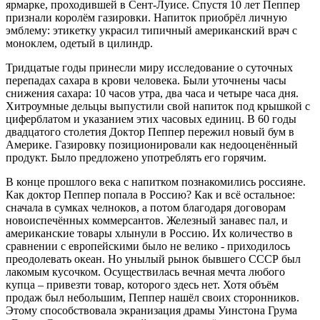
ярмарке, проходившей в Сент-Луисе. Спустя 10 лет Пеппер
признали королём газировки. Напиток приобрёл личную
эмблему: этикетку украсил типичный американский врач с
моноклем, одетый в цилиндр.
Тридцатые годы принесли миру исследование о суточных
перепадах сахара в крови человека. Были уточнены часы
снижения сахара: 10 часов утра, два часа и четыре часа дня.
Хитроумные дельцы выпустили свой напиток под крышкой с
циферблатом и указанием этих часовых единиц. В 60 годы
двадцатого столетия Доктор Пеппер пережил новый бум в
Америке. Газировку позиционировали как недооценённый
продукт. Было предложено употреблять его горячим.
В конце прошлого века с напитком познакомились россияне.
Как доктор Пеппер попала в Россию? Как и всё остальное:
сначала в сумках челноков, а потом благодаря договорам
новоиспечённых коммерсантов. Железный занавес пал, и
американские товары хлынули в Россию. Их количество в
сравнении с европейскими было не велико - приходилось
преодолевать океан. Но унылый рынок бывшего СССР был
лакомым кусочком. Осуществилась вечная мечта любого
купца – привезти товар, которого здесь нет. Хотя объём
продаж был небольшим, Пеппер нашёл своих сторонников.
Этому способствовала экранизация драмы Уинстона Грума