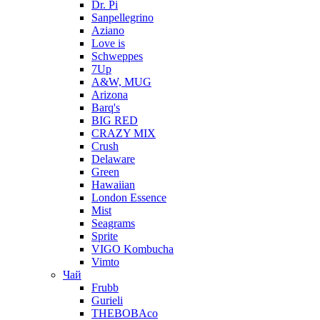
Dr. Pi
Sanpellegrino
Aziano
Love is
Schweppes
7Up
A&W, MUG
Arizona
Barq's
BIG RED
CRAZY MIX
Crush
Delaware
Green
Hawaiian
London Essence
Mist
Seagrams
Sprite
VIGO Kombucha
Vimto
Чай
Frubb
Gurieli
THEBOBAco