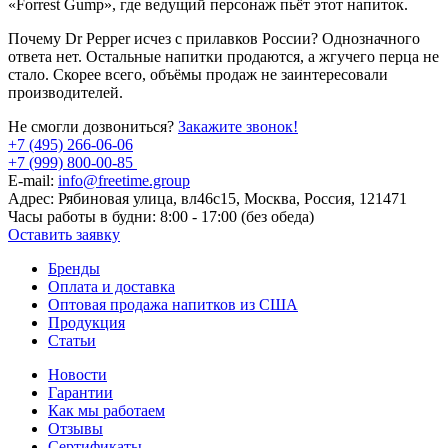
«Forrest Gump», где ведущий персонаж пьёт этот напиток.
Почему Dr Pepper исчез с прилавков России? Однозначного
ответа нет. Остальные напитки продаются, а жгучего перца не
стало. Скорее всего, объёмы продаж не заинтересовали
производителей.
Не смогли дозвониться?
Закажите звонок!
+7 (495) 266-06-06
+7 (999) 800-00-85
E-mail:
info@freetime.group
Адрес:
Рябиновая улица, вл46с15, Москва, Россия, 121471
Часы работы в будни:
8:00 - 17:00 (без обеда)
Оставить заявку
Бренды
Оплата и доставка
Оптовая продажа напитков из США
Продукция
Статьи
Новости
Гарантии
Как мы работаем
Отзывы
Сертификаты