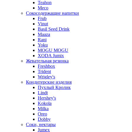
Teahon
Meco
Сокосодержащие напитки
Frub
Vinut
Basil Seed Drink
Maaza
Rani
Yoku
MOGU MOGU
XODA Jumix
Жевательная резинка
Freshbox
Trident
Wrigley's
Кондитерские изделия
Пухлый Кролик
Lindt
Hershey's
Kokola
Milka
Oreo
Dobby
Соки, нектары
Jumex