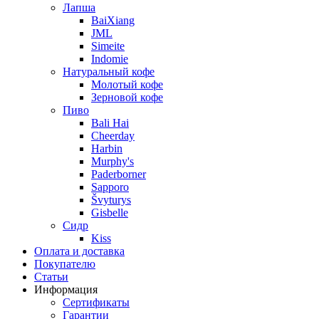
Лапша
BaiXiang
JML
Simeite
Indomie
Натуральный кофе
Молотый кофе
Зерновой кофе
Пиво
Bali Hai
Cheerday
Harbin
Murphy's
Paderborner
Sapporo
Švyturys
Gisbelle
Сидр
Kiss
Оплата и доставка
Покупателю
Статьи
Информация
Сертификаты
Гарантии