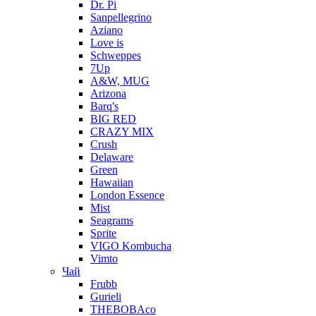
Dr. Pi
Sanpellegrino
Aziano
Love is
Schweppes
7Up
A&W, MUG
Arizona
Barq's
BIG RED
CRAZY MIX
Crush
Delaware
Green
Hawaiian
London Essence
Mist
Seagrams
Sprite
VIGO Kombucha
Vimto
Чай
Frubb
Gurieli
THEBOBAco