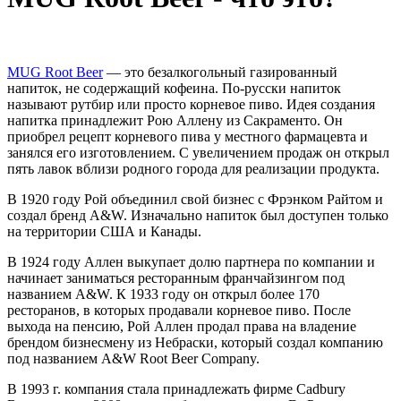
MUG Root Beer
— это безалкогольный газированный
напиток, не содержащий кофеина. По-русски напиток
называют рутбир или просто корневое пиво. Идея создания
напитка принадлежит Рою Аллену из Сакраменто. Он
приобрел рецепт корневого пива у местного фармацевта и
занялся его изготовлением. С увеличением продаж он открыл
пять лавок вблизи родного города для реализации продукта.
В 1920 году Рой объединил свой бизнес с Фрэнком Райтом и
создал бренд A&W. Изначально напиток был доступен только
на территории США и Канады.
В 1924 году Аллен выкупает долю партнера по компании и
начинает заниматься ресторанным франчайзингом под
названием A&W. К 1933 году он открыл более 170
ресторанов, в которых продавали корневое пиво. После
выхода на пенсию, Рой Аллен продал права на владение
брендом бизнесмену из Небраски, который создал компанию
под названием A&W Root Beer Company.
В 1993 г. компания стала принадлежать фирме Cadbury