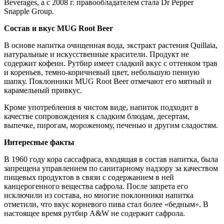
Beverages, а с 2008 г. правообладателем стала Dr Pepper
Snapple Group.
Состав и вкус MUG Root Beer
В основе напитка очищенная вода, экстракт растения Quillaia,
натуральные и искусственные красители. Продукт не
содержит кофеин. Рутбир имеет сладкий вкус с оттенком трав
и кореньев, темно-коричневый цвет, небольшую пенную
шапку. Поклонники MUG Root Beer отмечают его мятный и
карамельный привкус.
Кроме употребления в чистом виде, напиток подходит в
качестве сопровождения к сладким блюдам, десертам,
выпечке, пирогам, мороженому, печенью и другим сладостям.
Интересные факты
В 1960 году кора сассафраса, входящая в состав напитка, была
запрещена управлением по санитарному надзору за качеством
пищевых продуктов в связи с содержанием в ней
канцерогенного вещества сафрола. После запрета его
исключили из состава, но многие поклонники напитка
отметили, что вкус корневого пива стал более «бедным». В
настоящее время рутбир A&W не содержит сафрола.