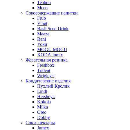
Teahon
Meco
Сокосодержащие напитки
Frub
Vinut
Basil Seed Drink
Maaza
Rani
Yoku
MOGU MOGU
XODA Jumix
Жевательная резинка
Freshbox
Trident
Wrigley's
Кондитерские изделия
Пухлый Кролик
Lindt
Hershey's
Kokola
Milka
Oreo
Dobby
Соки, нектары
Jumex