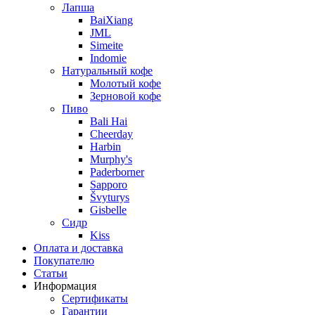
Лапша
BaiXiang
JML
Simeite
Indomie
Натуральный кофе
Молотый кофе
Зерновой кофе
Пиво
Bali Hai
Cheerday
Harbin
Murphy's
Paderborner
Sapporo
Švyturys
Gisbelle
Сидр
Kiss
Оплата и доставка
Покупателю
Статьи
Информация
Сертификаты
Гарантии