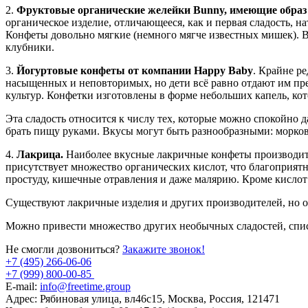
2.
Фруктовые органические желейки Bunny, имеющие образ 
органическое изделие, отличающееся, как и первая сладость, н
Конфеты довольно мягкие (немного мягче известных мишек). Вк
клубники.
3.
Йогуртовые конфеты от компании Happy Baby
. Крайне ре
насыщенных и неповторимых, но дети всё равно отдают им пр
культур. Конфетки изготовлены в форме небольших капель, кото
Эта сладость относится к числу тех, которые можно спокойно д
брать пищу руками. Вкусы могут быть разнообразными: морковь
4.
Лакрица.
Наиболее вкусные лакричные конфеты производит ко
присутствует множество органических кислот, что благоприят
простуду, кишечные отравления и даже малярию. Кроме кислот 
Существуют лакричные изделия и других производителей, но 
Можно привести множество других необычных сладостей, спис
Не смогли дозвониться?
Закажите звонок!
+7 (495) 266-06-06
+7 (999) 800-00-85
E-mail:
info@freetime.group
Адрес:
Рябиновая улица, вл46с15, Москва, Россия, 121471