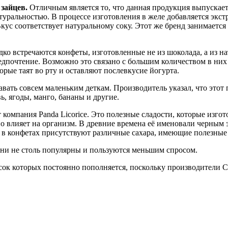
зайцев.
Отличным является то, что данная продукция выпускаетс
атуральностью. В процессе изготовления в желе добавляется экс
ус соответствует натуральному соку. Этот же бренд занимается
дко встречаются конфеты, изготовленные не из шоколада, а из н
едпочтение. Возможно это связано с большим количеством в ни
рые таят во рту и оставляют послевкусие йогурта.
авать совсем маленьким деткам. Производитель указал, что этот 
, ягоды, манго, бананы и другие.
мпания Panda Licorice. Это полезные сладости, которые изгото
но влияет на организм. В древние времена её именовали черным
в конфетах присутствуют различные сахара, имеющие полезные св
они не столь популярны и пользуются меньшим спросом.
ок которых постоянно пополняется, поскольку производители 