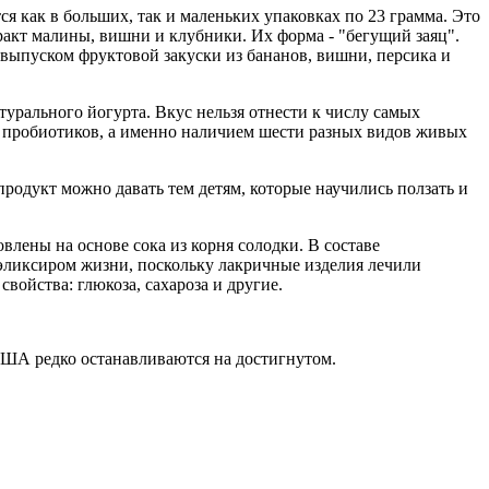
я как в больших, так и маленьких упаковках по 23 грамма. Это
тракт малины, вишни и клубники. Их форма - "бегущий заяц".
 выпуском фруктовой закуски из бананов, вишни, персика и
атурального йогурта. Вкус нельзя отнести к числу самых
х пробиотиков, а именно наличием шести разных видов живых
продукт можно давать тем детям, которые научились ползать и
влены на основе сока из корня солодки. В составе
 эликсиром жизни, поскольку лакричные изделия лечили
ойства: глюкоза, сахароза и другие.
США редко останавливаются на достигнутом.