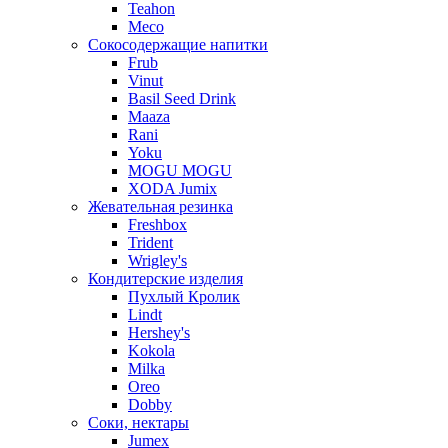
Teahon
Meco
Сокосодержащие напитки
Frub
Vinut
Basil Seed Drink
Maaza
Rani
Yoku
MOGU MOGU
XODA Jumix
Жевательная резинка
Freshbox
Trident
Wrigley's
Кондитерские изделия
Пухлый Кролик
Lindt
Hershey's
Kokola
Milka
Oreo
Dobby
Соки, нектары
Jumex