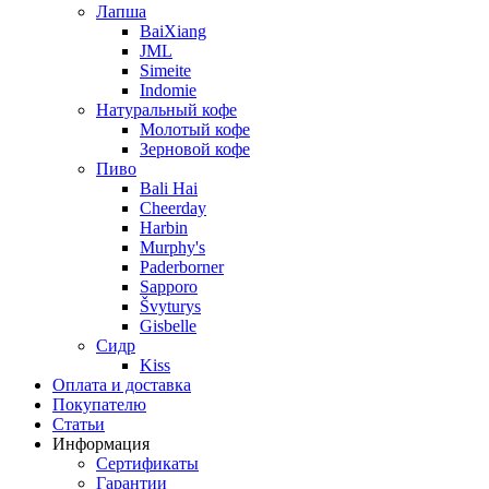
Лапша
BaiXiang
JML
Simeite
Indomie
Натуральный кофе
Молотый кофе
Зерновой кофе
Пиво
Bali Hai
Cheerday
Harbin
Murphy's
Paderborner
Sapporo
Švyturys
Gisbelle
Сидр
Kiss
Оплата и доставка
Покупателю
Статьи
Информация
Сертификаты
Гарантии