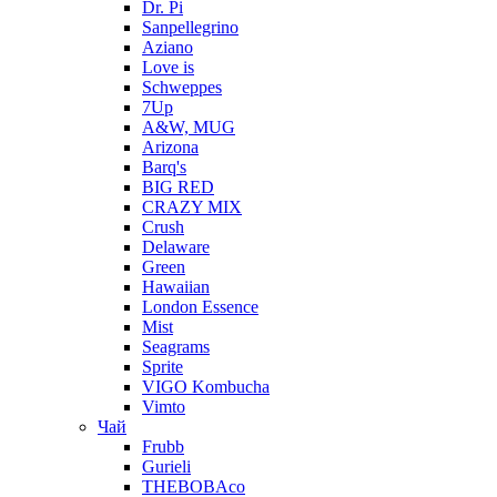
Dr. Pi
Sanpellegrino
Aziano
Love is
Schweppes
7Up
A&W, MUG
Arizona
Barq's
BIG RED
CRAZY MIX
Crush
Delaware
Green
Hawaiian
London Essence
Mist
Seagrams
Sprite
VIGO Kombucha
Vimto
Чай
Frubb
Gurieli
THEBOBAco