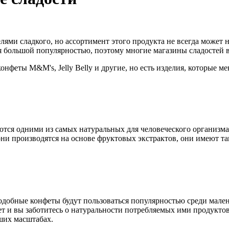
ями сладкого, но ассортимент этого продукта не всегда может 
большой популярностью, поэтому многие магазины сладостей в 
конфеты M&M's, Jelly Belly и другие, но есть изделия, которые м
тся одними из самых натуральных для человеческого организма.
о они производятся на основе фруктовых экстрактов, они имеют та
Подобные конфеты будут пользоваться популярностью среди мале
 лет и вы заботитесь о натуральности потребляемых ими продуктов
ших масштабах.