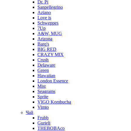
Dr. Pi
Sanpellegrino
Aziano
Love is
Schweppes
7Up
A&W, MUG
Arizona
Barq's
BIG RED
CRAZY MIX
Crush
Delaware
Green
Hawaiian
London Essence
Mist
Seagrams
Sprite
VIGO Kombucha
Vimto
Чай
Frubb
Gurieli
THEBOBAco