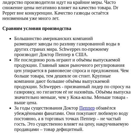
лидерство производители идут на крайние меры. Часто
снижение цены негативно влияет на качество товара. Dr
Pepper вне конкуренции. Качество газводы остаётся
неизменным уже много лет.
Сравним условия производства
Большинство американских компаний
размещают заводы по разливу газированной воды в
других странах мира. Schweppes по-прежнему
производит Доктор Пеппер в США.
Не последнюю роль играют и объёмы выпускаемой
продукции. Главный закон рыночного регулирования
цен упирается в равновесие спроса и предложения. Чем
больше товара, тем дешевле он стоит. Крупные
компании дают большие объёмы выпускаемой
продукции. Schweppes - признанный лидер по спросу на
газировку, но гигантом её не назовёшь. Объёмы выпуска
значительно меньше, чем у Кока-колы. Меньше товара -
выше цена.
За годы существования Доктор
Пеппер
обзавёлся
убеждёнными фанатами. Они покупают любимую воду
постоянно, а в торговых точках Пеппер – не частый
гость. Это существенно влияет на цену, накручиваемую
продавцами – товар дефицитный.