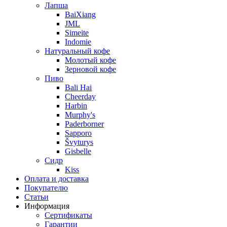
Лапша
BaiXiang
JML
Simeite
Indomie
Натуральный кофе
Молотый кофе
Зерновой кофе
Пиво
Bali Hai
Cheerday
Harbin
Murphy's
Paderborner
Sapporo
Švyturys
Gisbelle
Сидр
Kiss
Оплата и доставка
Покупателю
Статьи
Информация
Сертификаты
Гарантии