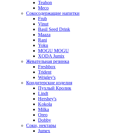
Teahon
Meco
Сокосодержащие напитки
Frub
Vinut
Basil Seed Drink
Maaza
Rani
Yoku
MOGU MOGU
XODA Jumix
Жевательная резинка
Freshbox
Trident
Wrigley's
Кондитерские изделия
Пухлый Кролик
Lindt
Hershey's
Kokola
Milka
Oreo
Dobby
Соки, нектары
Jumex