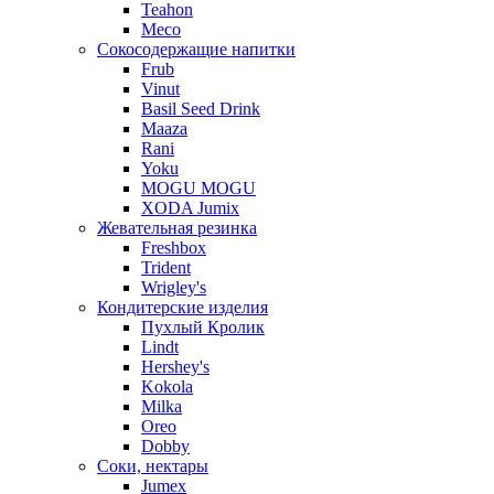
Teahon
Meco
Сокосодержащие напитки
Frub
Vinut
Basil Seed Drink
Maaza
Rani
Yoku
MOGU MOGU
XODA Jumix
Жевательная резинка
Freshbox
Trident
Wrigley's
Кондитерские изделия
Пухлый Кролик
Lindt
Hershey's
Kokola
Milka
Oreo
Dobby
Соки, нектары
Jumex