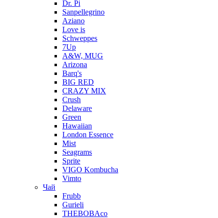
Dr. Pi
Sanpellegrino
Aziano
Love is
Schweppes
7Up
A&W, MUG
Arizona
Barq's
BIG RED
CRAZY MIX
Crush
Delaware
Green
Hawaiian
London Essence
Mist
Seagrams
Sprite
VIGO Kombucha
Vimto
Чай
Frubb
Gurieli
THEBOBAco