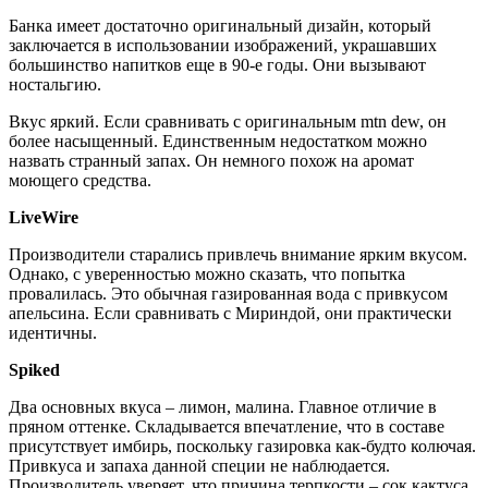
Банка имеет достаточно оригинальный дизайн, который
заключается в использовании изображений, украшавших
большинство напитков еще в 90-е годы. Они вызывают
ностальгию.
Вкус яркий. Если сравнивать с оригинальным mtn dew, он
более насыщенный. Единственным недостатком можно
назвать странный запах. Он немного похож на аромат
моющего средства.
LiveWire
Производители старались привлечь внимание ярким вкусом.
Однако, с уверенностью можно сказать, что попытка
провалилась. Это обычная газированная вода с привкусом
апельсина. Если сравнивать с Мириндой, они практически
идентичны.
Spiked
Два основных вкуса – лимон, малина. Главное отличие в
пряном оттенке. Складывается впечатление, что в составе
присутствует имбирь, поскольку газировка как-будто колючая.
Привкуса и запаха данной специи не наблюдается.
Производитель уверяет, что причина терпкости – сок кактуса.