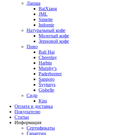
Лапша
BaiXiang
JML
Simeite
Indomie
Натуральный кофе
Молотый кофе
Зерновой кофе
Пиво
Bali Hai
Cheerday
Harbin
Murphy's
Paderborner
Sapporo
Švyturys
Gisbelle
Сидр
Kiss
Оплата и доставка
Покупателю
Статьи
Информация
Сертификаты
Гарантии