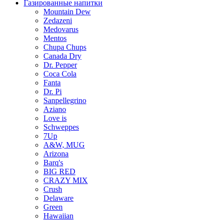
Газированные напитки
Mountain Dew
Zedazeni
Medovarus
Mentos
Chupa Chups
Canada Dry
Dr. Pepper
Coca Cola
Fanta
Dr. Pi
Sanpellegrino
Aziano
Love is
Schweppes
7Up
A&W, MUG
Arizona
Barq's
BIG RED
CRAZY MIX
Crush
Delaware
Green
Hawaiian