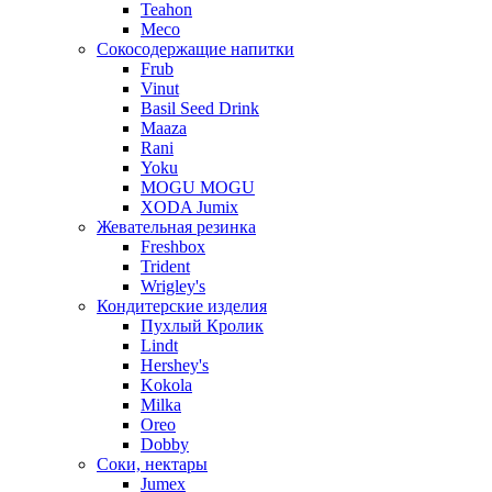
Teahon
Meco
Сокосодержащие напитки
Frub
Vinut
Basil Seed Drink
Maaza
Rani
Yoku
MOGU MOGU
XODA Jumix
Жевательная резинка
Freshbox
Trident
Wrigley's
Кондитерские изделия
Пухлый Кролик
Lindt
Hershey's
Kokola
Milka
Oreo
Dobby
Соки, нектары
Jumex