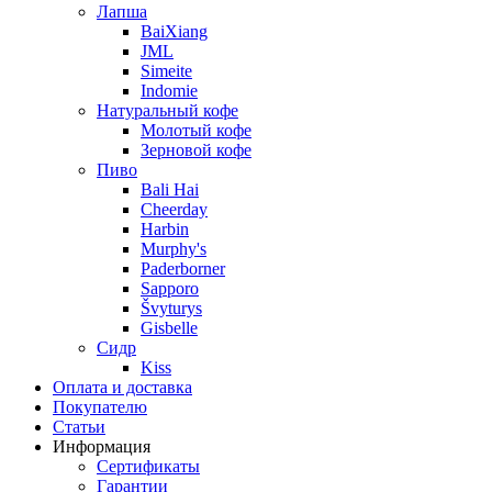
Лапша
BaiXiang
JML
Simeite
Indomie
Натуральный кофе
Молотый кофе
Зерновой кофе
Пиво
Bali Hai
Cheerday
Harbin
Murphy's
Paderborner
Sapporo
Švyturys
Gisbelle
Сидр
Kiss
Оплата и доставка
Покупателю
Статьи
Информация
Сертификаты
Гарантии