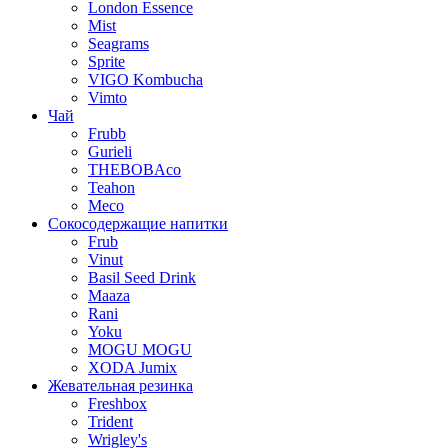
London Essence
Mist
Seagrams
Sprite
VIGO Kombucha
Vimto
Чай
Frubb
Gurieli
THEBOBAco
Teahon
Meco
Сокосодержащие напитки
Frub
Vinut
Basil Seed Drink
Maaza
Rani
Yoku
MOGU MOGU
XODA Jumix
Жевательная резинка
Freshbox
Trident
Wrigley's