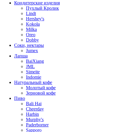
Кондитерские изделия
Пухлый Кролик
Lindt
Hershey's
Kokola
Milka
Oreo
Dobby
Соки, нектары
Jumex
Лапша
BaiXiang
JML
Simeite
Indomie
Натуральный кофе
Молотый кофе
Зерновой кофе
Пиво
Bali Hai
Cheerday
Harbin
Murphy's
Paderborner
Sapporo