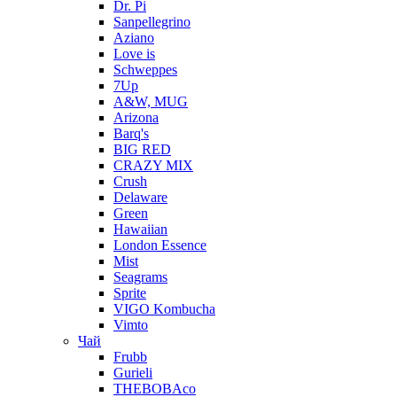
Dr. Pi
Sanpellegrino
Aziano
Love is
Schweppes
7Up
A&W, MUG
Arizona
Barq's
BIG RED
CRAZY MIX
Crush
Delaware
Green
Hawaiian
London Essence
Mist
Seagrams
Sprite
VIGO Kombucha
Vimto
Чай
Frubb
Gurieli
THEBOBAco