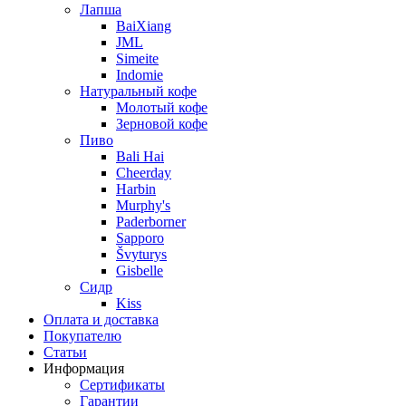
Лапша
BaiXiang
JML
Simeite
Indomie
Натуральный кофе
Молотый кофе
Зерновой кофе
Пиво
Bali Hai
Cheerday
Harbin
Murphy's
Paderborner
Sapporo
Švyturys
Gisbelle
Сидр
Kiss
Оплата и доставка
Покупателю
Статьи
Информация
Сертификаты
Гарантии