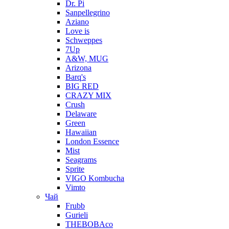
Dr. Pi
Sanpellegrino
Aziano
Love is
Schweppes
7Up
A&W, MUG
Arizona
Barq's
BIG RED
CRAZY MIX
Crush
Delaware
Green
Hawaiian
London Essence
Mist
Seagrams
Sprite
VIGO Kombucha
Vimto
Чай
Frubb
Gurieli
THEBOBAco