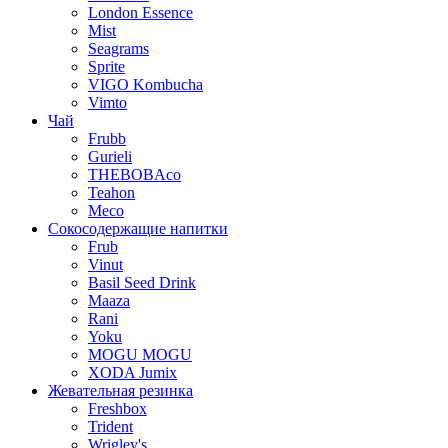
London Essence
Mist
Seagrams
Sprite
VIGO Kombucha
Vimto
Чай
Frubb
Gurieli
THEBOBAco
Teahon
Meco
Сокосодержащие напитки
Frub
Vinut
Basil Seed Drink
Maaza
Rani
Yoku
MOGU MOGU
XODA Jumix
Жевательная резинка
Freshbox
Trident
Wrigley's