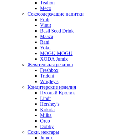
Teahon
Meco
Сокосодержащие напитки
Frub
Vinut
Basil Seed Drink
Maaza
Rani
Yoku
MOGU MOGU
XODA Jumix
Жевательная резинка
Freshbox
Trident
Wrigley's
Кондитерские изделия
Пухлый Кролик
Lindt
Hershey's
Kokola
Milka
Oreo
Dobby
Соки, нектары
Jumex