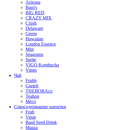
Arizona
Barq's
BIG RED
CRAZY MIX
Crush
Delaware
Green
Hawaiian
London Essence
Mist
Seagrams
Sprite
VIGO Kombucha
Vimto
Чай
Frubb
Gurieli
THEBOBAco
Teahon
Meco
Сокосодержащие напитки
Frub
Vinut
Basil Seed Drink
Maaza