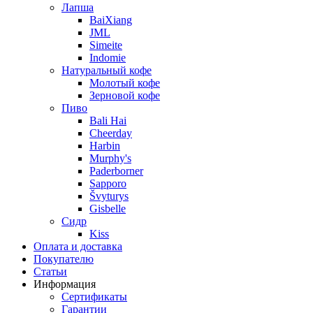
Лапша
BaiXiang
JML
Simeite
Indomie
Натуральный кофе
Молотый кофе
Зерновой кофе
Пиво
Bali Hai
Cheerday
Harbin
Murphy's
Paderborner
Sapporo
Švyturys
Gisbelle
Сидр
Kiss
Оплата и доставка
Покупателю
Статьи
Информация
Сертификаты
Гарантии