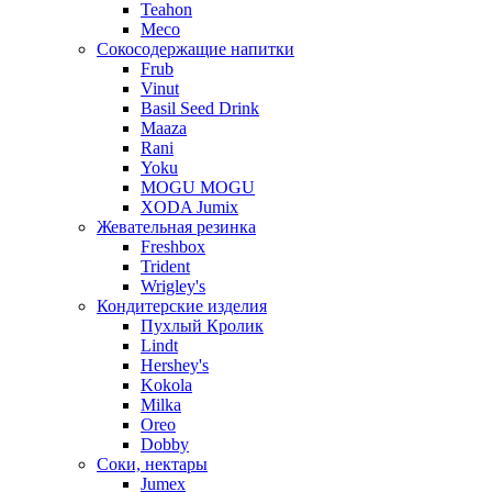
Teahon
Meco
Сокосодержащие напитки
Frub
Vinut
Basil Seed Drink
Maaza
Rani
Yoku
MOGU MOGU
XODA Jumix
Жевательная резинка
Freshbox
Trident
Wrigley's
Кондитерские изделия
Пухлый Кролик
Lindt
Hershey's
Kokola
Milka
Oreo
Dobby
Соки, нектары
Jumex