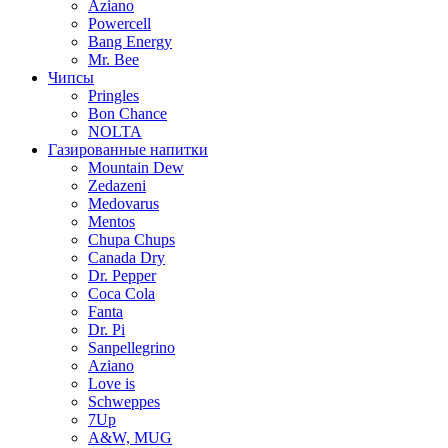
Aziano
Powercell
Bang Energy
Mr. Bee
Чипсы
Pringles
Bon Chance
NOLTA
Газированные напитки
Mountain Dew
Zedazeni
Medovarus
Mentos
Chupa Chups
Canada Dry
Dr. Pepper
Coca Cola
Fanta
Dr. Pi
Sanpellegrino
Aziano
Love is
Schweppes
7Up
A&W, MUG