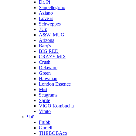
Dr. Pi
Sanpellegrino
Aziano
Love is
Schweppes
7Up
A&W, MUG
Arizona
Barq's
BIG RED
CRAZY MIX
Crush
Delaware
Green
Hawaiian
London Essence
Mist
Seagrams
Sprite
VIGO Kombucha
Vimto
Чай
Frubb
Gurieli
THEBOBAco