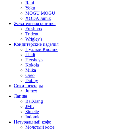
Rani
Yoku
MOGU MOGU
XODA Jumix
Жевательная резинка
Freshbox
Trident
Wrigley's
Кондитерские изделия
Пухлый Кролик
Lindt
Hershey's
Kokola
Milka
Oreo
Dobby
Соки, нектары
Jumex
Лапша
BaiXiang
JML
Simeite
Indomie
Натуральный кофе
Молотый кофе