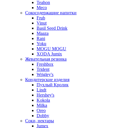
Teahon
Meco
Сокосодержащие напитки
Frub
Vinut
Basil Seed Drink
Maaza
Rani
Yoku
MOGU MOGU
XODA Jumix
Жевательная резинка
Freshbox
Trident
Wrigley's
Кондитерские изделия
Пухлый Кролик
Lindt
Hershey's
Kokola
Milka
Oreo
Dobby
Соки, нектары
Jumex