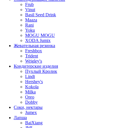
Frub
Vinut
Basil Seed Drink
Maaza
Rani
Yoku
MOGU MOGU
XODA Jumix
Жевательная резинка
Freshbox
Trident
Wrigley's
Кондитерские изделия
Пухлый Кролик
Lindt
Hershey's
Kokola
Milka
Oreo
Dobby
Соки, нектары
Jumex
Лапша
BaiXiang
JML