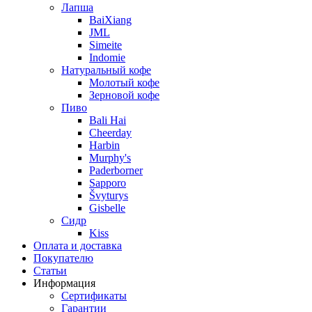
Лапша
BaiXiang
JML
Simeite
Indomie
Натуральный кофе
Молотый кофе
Зерновой кофе
Пиво
Bali Hai
Cheerday
Harbin
Murphy's
Paderborner
Sapporo
Švyturys
Gisbelle
Сидр
Kiss
Оплата и доставка
Покупателю
Статьи
Информация
Сертификаты
Гарантии