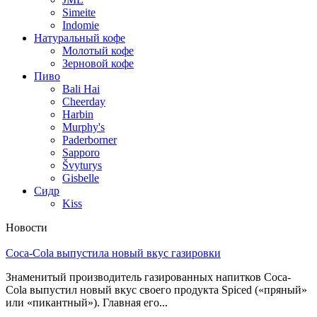
Simeite
Indomie
Натуральный кофе
Молотый кофе
Зерновой кофе
Пиво
Bali Hai
Cheerday
Harbin
Murphy's
Paderborner
Sapporo
Švyturys
Gisbelle
Сидр
Kiss
Новости
Coca-Cola выпустила новый вкус газировки
Знаменитый производитель газированных напитков Coca-
Cola выпустил новый вкус своего продукта Spiced («пряный»
или «пикантный»). Главная его...