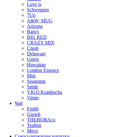
Love is
Schweppes
7Up
A&W, MUG
Arizona
Barq's
BIG RED
CRAZY MIX
Crush
Delaware
Green
Hawaiian
London Essence
Mist
Seagrams
Sprite
VIGO Kombucha
Vimto
Чай
Frubb
Gurieli
THEBOBAco
Teahon
Meco
Сокосодержащие напитки