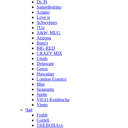
Dr. Pi
Sanpellegrino
Aziano
Love is
Schweppes
7Up
A&W, MUG
Arizona
Barq's
BIG RED
CRAZY MIX
Crush
Delaware
Green
Hawaiian
London Essence
Mist
Seagrams
Sprite
VIGO Kombucha
Vimto
Чай
Frubb
Gurieli
THEBOBAco