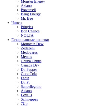
Monster Energy
Aziano
Powercell
Bang Energy
Mr. Bee
Чипсы
Pringles
Bon Chance
NOLTA
Газированные напитки
Mountain Dew
Zedazeni
Medovarus
Mentos
Chupa Chups
Canada Dry
Dr. Pepper
Coca Cola
Fanta
Dr. Pi
Sanpellegrino
Aziano
Love is
Schweppes
7Up