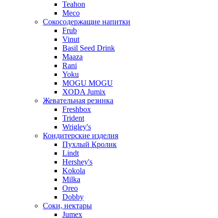
Teahon
Meco
Сокосодержащие напитки
Frub
Vinut
Basil Seed Drink
Maaza
Rani
Yoku
MOGU MOGU
XODA Jumix
Жевательная резинка
Freshbox
Trident
Wrigley's
Кондитерские изделия
Пухлый Кролик
Lindt
Hershey's
Kokola
Milka
Oreo
Dobby
Соки, нектары
Jumex