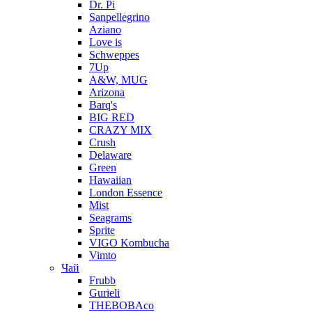
Dr. Pi
Sanpellegrino
Aziano
Love is
Schweppes
7Up
A&W, MUG
Arizona
Barq's
BIG RED
CRAZY MIX
Crush
Delaware
Green
Hawaiian
London Essence
Mist
Seagrams
Sprite
VIGO Kombucha
Vimto
Чай
Frubb
Gurieli
THEBOBAco