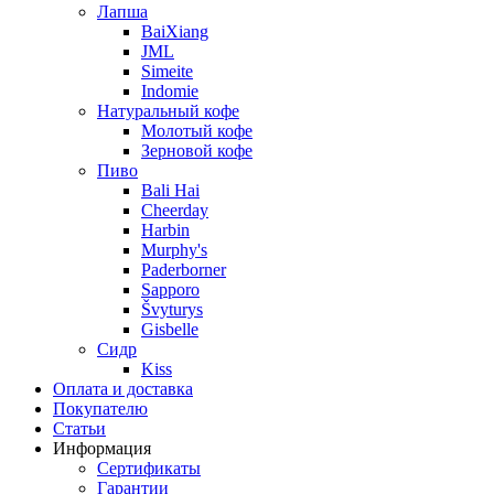
Лапша
BaiXiang
JML
Simeite
Indomie
Натуральный кофе
Молотый кофе
Зерновой кофе
Пиво
Bali Hai
Cheerday
Harbin
Murphy's
Paderborner
Sapporo
Švyturys
Gisbelle
Сидр
Kiss
Оплата и доставка
Покупателю
Статьи
Информация
Сертификаты
Гарантии