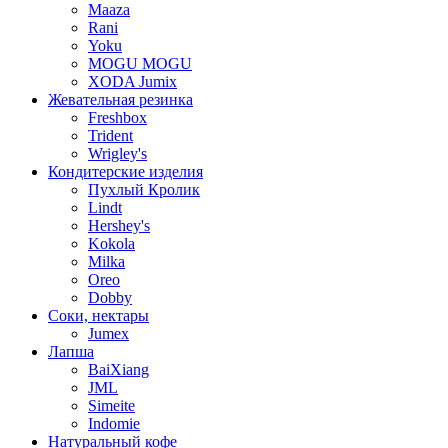
Maaza
Rani
Yoku
MOGU MOGU
XODA Jumix
Жевательная резинка
Freshbox
Trident
Wrigley's
Кондитерские изделия
Пухлый Кролик
Lindt
Hershey's
Kokola
Milka
Oreo
Dobby
Соки, нектары
Jumex
Лапша
BaiXiang
JML
Simeite
Indomie
Натуральный кофе