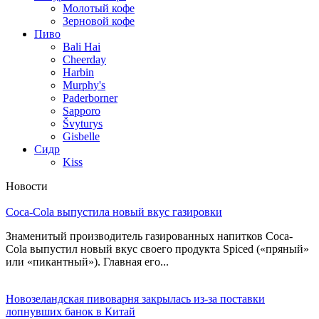
Молотый кофе
Зерновой кофе
Пиво
Bali Hai
Cheerday
Harbin
Murphy's
Paderborner
Sapporo
Švyturys
Gisbelle
Сидр
Kiss
Новости
Coca-Cola выпустила новый вкус газировки
Знаменитый производитель газированных напитков Coca-
Cola выпустил новый вкус своего продукта Spiced («пряный»
или «пикантный»). Главная его...
Новозеландская пивоварня закрылась из-за поставки
лопнувших банок в Китай