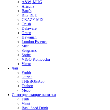
A&W, MUG
Arizona
Barq's
BIG RED
CRAZY MIX
Crush
Delaware
Green
Hawaiian
London Essence
Mist
Seagrams
Sprite
VIGO Kombucha
Vimto
Чай
Frubb
Gurieli
THEBOBAco
Teahon
Meco
Сокосодержащие напитки
Frub
Vinut
Basil Seed Drink