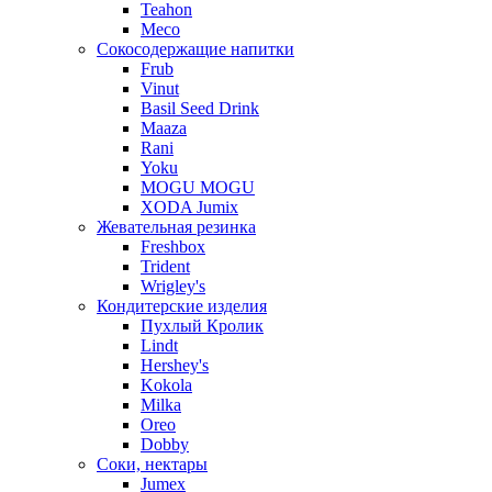
Teahon
Meco
Сокосодержащие напитки
Frub
Vinut
Basil Seed Drink
Maaza
Rani
Yoku
MOGU MOGU
XODA Jumix
Жевательная резинка
Freshbox
Trident
Wrigley's
Кондитерские изделия
Пухлый Кролик
Lindt
Hershey's
Kokola
Milka
Oreo
Dobby
Соки, нектары
Jumex