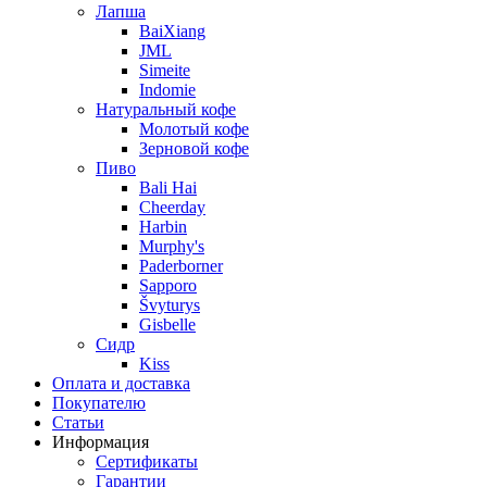
Лапша
BaiXiang
JML
Simeite
Indomie
Натуральный кофе
Молотый кофе
Зерновой кофе
Пиво
Bali Hai
Cheerday
Harbin
Murphy's
Paderborner
Sapporo
Švyturys
Gisbelle
Сидр
Kiss
Оплата и доставка
Покупателю
Статьи
Информация
Сертификаты
Гарантии