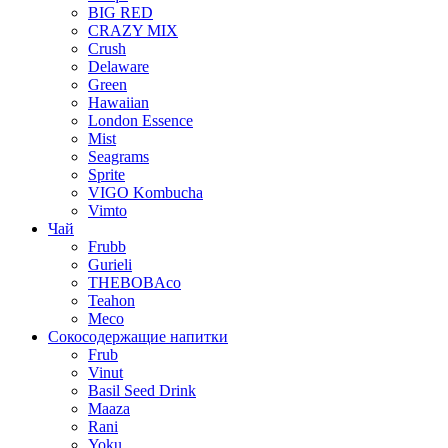
BIG RED
CRAZY MIX
Crush
Delaware
Green
Hawaiian
London Essence
Mist
Seagrams
Sprite
VIGO Kombucha
Vimto
Чай
Frubb
Gurieli
THEBOBAco
Teahon
Meco
Сокосодержащие напитки
Frub
Vinut
Basil Seed Drink
Maaza
Rani
Yoku