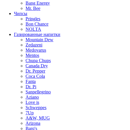
Bang Energy
Mr. Bee
Чипсы
Pringles
Bon Chance
NOLTA
Газированные напитки
Mountain Dew
Zedazeni
Medovarus
Mentos
Chupa Chups
Canada Dry
Dr. Pepper
Coca Cola
Fanta
Dr. Pi
Sanpellegrino
Aziano
Love is
Schweppes
7Up
A&W, MUG
Arizona
Barq's