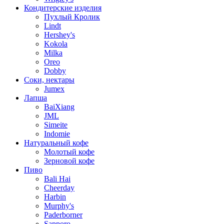
Кондитерские изделия
Пухлый Кролик
Lindt
Hershey's
Kokola
Milka
Oreo
Dobby
Соки, нектары
Jumex
Лапша
BaiXiang
JML
Simeite
Indomie
Натуральный кофе
Молотый кофе
Зерновой кофе
Пиво
Bali Hai
Cheerday
Harbin
Murphy's
Paderborner
Sapporo