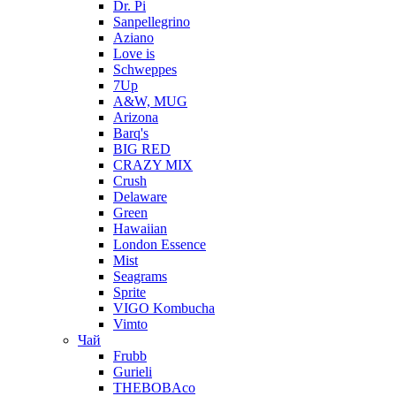
Dr. Pi
Sanpellegrino
Aziano
Love is
Schweppes
7Up
A&W, MUG
Arizona
Barq's
BIG RED
CRAZY MIX
Crush
Delaware
Green
Hawaiian
London Essence
Mist
Seagrams
Sprite
VIGO Kombucha
Vimto
Чай
Frubb
Gurieli
THEBOBAco