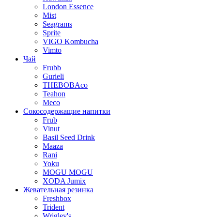
London Essence
Mist
Seagrams
Sprite
VIGO Kombucha
Vimto
Чай
Frubb
Gurieli
THEBOBAco
Teahon
Meco
Сокосодержащие напитки
Frub
Vinut
Basil Seed Drink
Maaza
Rani
Yoku
MOGU MOGU
XODA Jumix
Жевательная резинка
Freshbox
Trident
Wrigley's