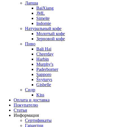
Лапша
BaiXiang
JML
Simeite
Indomie
Натуральный кофе
Молотый кофе
Зерновой кофе
Пиво
Bali Hai
Cheerday
Harbin
Murphy's
Paderborner
Sapporo
Švyturys
Gisbelle
Сидр
Kiss
Оплата и доставка
Покупателю
Статьи
Информация
Сертификаты
Гарантии