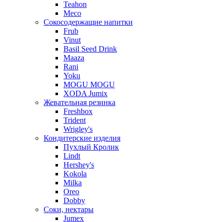
Teahon
Meco
Сокосодержащие напитки
Frub
Vinut
Basil Seed Drink
Maaza
Rani
Yoku
MOGU MOGU
XODA Jumix
Жевательная резинка
Freshbox
Trident
Wrigley's
Кондитерские изделия
Пухлый Кролик
Lindt
Hershey's
Kokola
Milka
Oreo
Dobby
Соки, нектары
Jumex