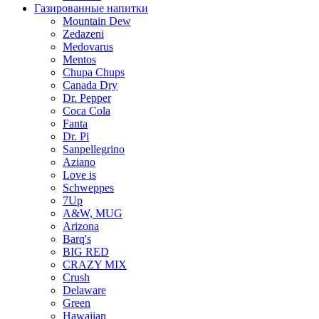
Газированные напитки
Mountain Dew
Zedazeni
Medovarus
Mentos
Chupa Chups
Canada Dry
Dr. Pepper
Coca Cola
Fanta
Dr. Pi
Sanpellegrino
Aziano
Love is
Schweppes
7Up
A&W, MUG
Arizona
Barq's
BIG RED
CRAZY MIX
Crush
Delaware
Green
Hawaiian