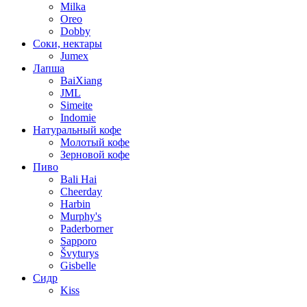
Milka
Oreo
Dobby
Соки, нектары
Jumex
Лапша
BaiXiang
JML
Simeite
Indomie
Натуральный кофе
Молотый кофе
Зерновой кофе
Пиво
Bali Hai
Cheerday
Harbin
Murphy's
Paderborner
Sapporo
Švyturys
Gisbelle
Сидр
Kiss