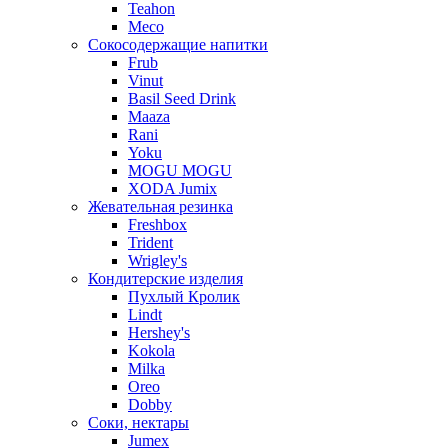
Teahon
Meco
Сокосодержащие напитки
Frub
Vinut
Basil Seed Drink
Maaza
Rani
Yoku
MOGU MOGU
XODA Jumix
Жевательная резинка
Freshbox
Trident
Wrigley's
Кондитерские изделия
Пухлый Кролик
Lindt
Hershey's
Kokola
Milka
Oreo
Dobby
Соки, нектары
Jumex