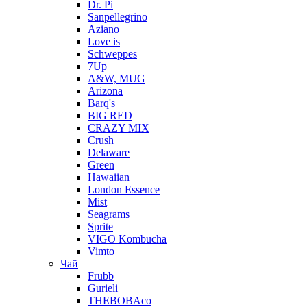
Dr. Pi
Sanpellegrino
Aziano
Love is
Schweppes
7Up
A&W, MUG
Arizona
Barq's
BIG RED
CRAZY MIX
Crush
Delaware
Green
Hawaiian
London Essence
Mist
Seagrams
Sprite
VIGO Kombucha
Vimto
Чай
Frubb
Gurieli
THEBOBAco