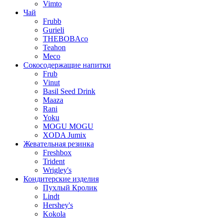
Vimto
Чай
Frubb
Gurieli
THEBOBAco
Teahon
Meco
Сокосодержащие напитки
Frub
Vinut
Basil Seed Drink
Maaza
Rani
Yoku
MOGU MOGU
XODA Jumix
Жевательная резинка
Freshbox
Trident
Wrigley's
Кондитерские изделия
Пухлый Кролик
Lindt
Hershey's
Kokola