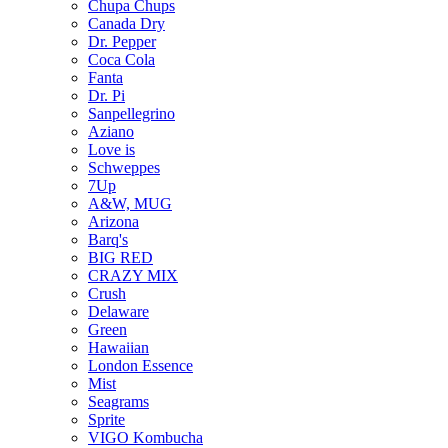
Chupa Chups
Canada Dry
Dr. Pepper
Coca Cola
Fanta
Dr. Pi
Sanpellegrino
Aziano
Love is
Schweppes
7Up
A&W, MUG
Arizona
Barq's
BIG RED
CRAZY MIX
Crush
Delaware
Green
Hawaiian
London Essence
Mist
Seagrams
Sprite
VIGO Kombucha