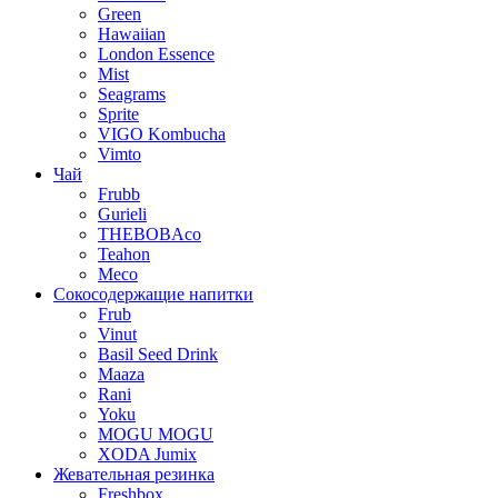
Green
Hawaiian
London Essence
Mist
Seagrams
Sprite
VIGO Kombucha
Vimto
Чай
Frubb
Gurieli
THEBOBAco
Teahon
Meco
Сокосодержащие напитки
Frub
Vinut
Basil Seed Drink
Maaza
Rani
Yoku
MOGU MOGU
XODA Jumix
Жевательная резинка
Freshbox