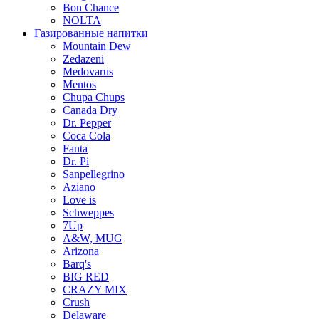
Bon Chance
NOLTA
Газированные напитки
Mountain Dew
Zedazeni
Medovarus
Mentos
Chupa Chups
Canada Dry
Dr. Pepper
Coca Cola
Fanta
Dr. Pi
Sanpellegrino
Aziano
Love is
Schweppes
7Up
A&W, MUG
Arizona
Barq's
BIG RED
CRAZY MIX
Crush
Delaware