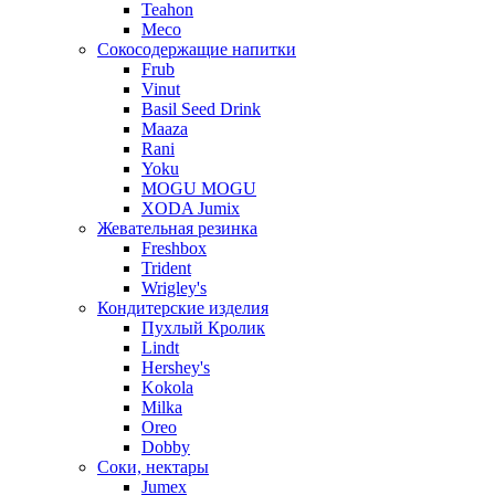
Teahon
Meco
Сокосодержащие напитки
Frub
Vinut
Basil Seed Drink
Maaza
Rani
Yoku
MOGU MOGU
XODA Jumix
Жевательная резинка
Freshbox
Trident
Wrigley's
Кондитерские изделия
Пухлый Кролик
Lindt
Hershey's
Kokola
Milka
Oreo
Dobby
Соки, нектары
Jumex