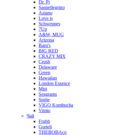
Dr. Pi
Sanpellegrino
Aziano
Love is
Schweppes
7Up
A&W, MUG
Arizona
Barq's
BIG RED
CRAZY MIX
Crush
Delaware
Green
Hawaiian
London Essence
Mist
Seagrams
Sprite
VIGO Kombucha
Vimto
Чай
Frubb
Gurieli
THEBOBAco