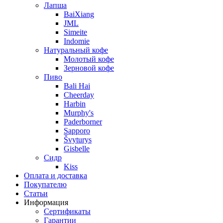
Лапша
BaiXiang
JML
Simeite
Indomie
Натуральный кофе
Молотый кофе
Зерновой кофе
Пиво
Bali Hai
Cheerday
Harbin
Murphy's
Paderborner
Sapporo
Švyturys
Gisbelle
Сидр
Kiss
Оплата и доставка
Покупателю
Статьи
Информация
Сертификаты
Гарантии