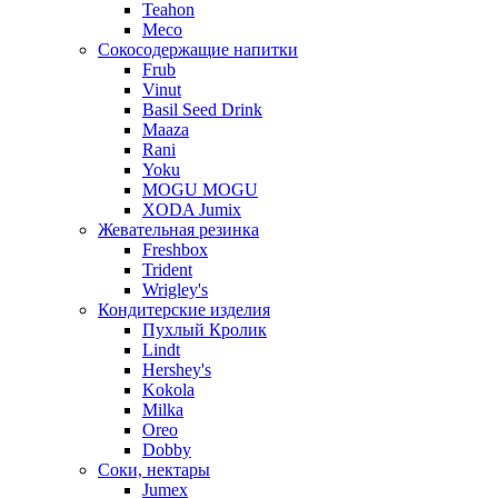
Teahon
Meco
Сокосодержащие напитки
Frub
Vinut
Basil Seed Drink
Maaza
Rani
Yoku
MOGU MOGU
XODA Jumix
Жевательная резинка
Freshbox
Trident
Wrigley's
Кондитерские изделия
Пухлый Кролик
Lindt
Hershey's
Kokola
Milka
Oreo
Dobby
Соки, нектары
Jumex