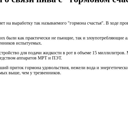
ет на выработку так называемого "гормона счастья". В ходе про
них были как практически не пьющие, так и злоупотребляющие 
венников испытуемых.
тройство для подачи жидкости в рот в объеме 15 миллилитров. 
редством аппаратов МРТ и ПЭТ.
льший приток гормона удовольствия, нежели вода и энергетичес
мых выше, чем у трезвенников.