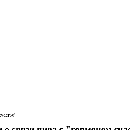
счастья"
о связи пива с "гормоном сча