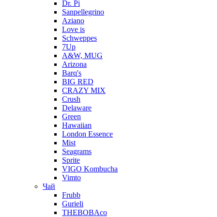
Dr. Pi
Sanpellegrino
Aziano
Love is
Schweppes
7Up
A&W, MUG
Arizona
Barq's
BIG RED
CRAZY MIX
Crush
Delaware
Green
Hawaiian
London Essence
Mist
Seagrams
Sprite
VIGO Kombucha
Vimto
Чай
Frubb
Gurieli
THEBOBAco