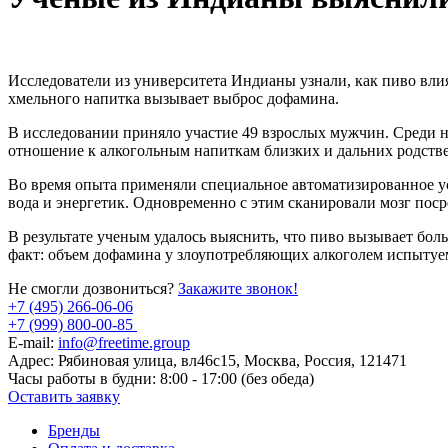
Исследователи из университета Индианы узнали, как пиво влия
хмельного напитка вызывает выброс дофамина.
В исследовании приняло участие 49 взрослых мужчин. Среди 
отношение к алкогольным напиткам близких и дальних родст
Во время опыта применяли специальное автоматизированное ус
вода и энергетик. Одновременно с этим сканировали мозг пос
В результате ученым удалось выяснить, что пиво вызывает бо
факт: объем дофамина у злоупотребляющих алкоголем испытуе
Не смогли дозвониться?
Закажите звонок!
+7 (495) 266-06-06
+7 (999) 800-00-85
E-mail:
info@freetime.group
Адрес:
Рябиновая улица, вл46с15, Москва, Россия, 121471
Часы работы в будни:
8:00 - 17:00 (без обеда)
Оставить заявку
Бренды