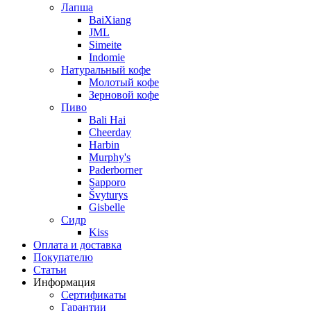
Лапша
BaiXiang
JML
Simeite
Indomie
Натуральный кофе
Молотый кофе
Зерновой кофе
Пиво
Bali Hai
Cheerday
Harbin
Murphy's
Paderborner
Sapporo
Švyturys
Gisbelle
Сидр
Kiss
Оплата и доставка
Покупателю
Статьи
Информация
Сертификаты
Гарантии