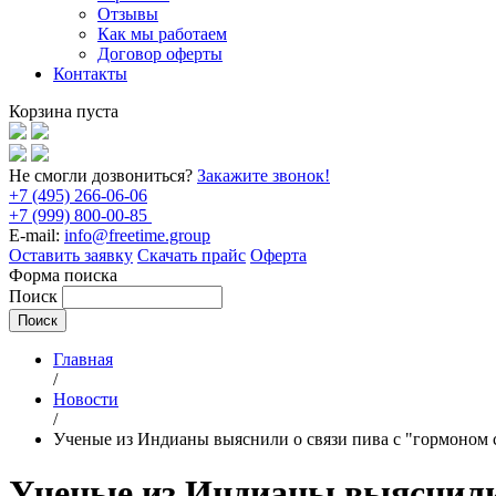
Отзывы
Как мы работаем
Договор оферты
Контакты
Корзина пуста
Не смогли дозвониться?
Закажите звонок!
+7 (495) 266-06-06
+7 (999) 800-00-85
E-mail:
info@freetime.group
Оставить заявку
Скачать прайс
Оферта
Форма поиска
Поиск
Главная
/
Новости
/
Ученые из Индианы выяснили о связи пива с "гормоном 
Ученые из Индианы выяснили 