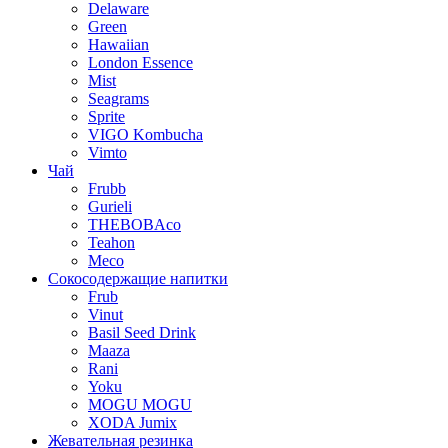
Delaware
Green
Hawaiian
London Essence
Mist
Seagrams
Sprite
VIGO Kombucha
Vimto
Чай
Frubb
Gurieli
THEBOBAco
Teahon
Meco
Сокосодержащие напитки
Frub
Vinut
Basil Seed Drink
Maaza
Rani
Yoku
MOGU MOGU
XODA Jumix
Жевательная резинка