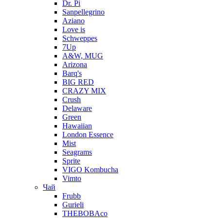
Dr. Pi
Sanpellegrino
Aziano
Love is
Schweppes
7Up
A&W, MUG
Arizona
Barq's
BIG RED
CRAZY MIX
Crush
Delaware
Green
Hawaiian
London Essence
Mist
Seagrams
Sprite
VIGO Kombucha
Vimto
Чай
Frubb
Gurieli
THEBOBAco