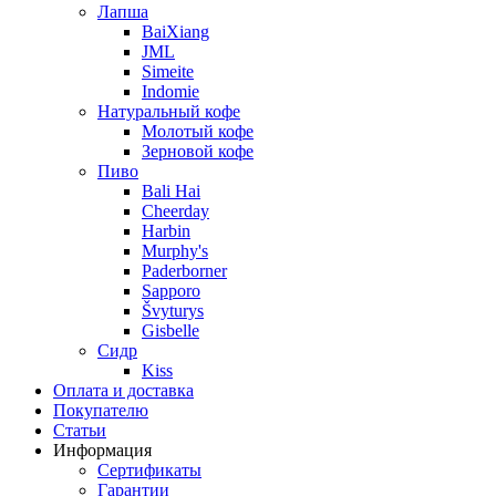
Лапша
BaiXiang
JML
Simeite
Indomie
Натуральный кофе
Молотый кофе
Зерновой кофе
Пиво
Bali Hai
Cheerday
Harbin
Murphy's
Paderborner
Sapporo
Švyturys
Gisbelle
Сидр
Kiss
Оплата и доставка
Покупателю
Статьи
Информация
Сертификаты
Гарантии