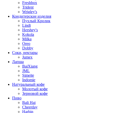
Freshbox
Trident
Wrigley's
Кондитерские изделия
Пухлый Кролик
Lindt
Hershey's
Kokola
Milka
Oreo
Dobby
Соки, нектары
Jumex
Лапша
BaiXiang
JML
Simeite
Indomie
Натуральный кофе
Молотый кофе
Зерновой кофе
Пиво
Bali Hai
Cheerday
Harbin