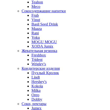
Teahon
Meco
Сокосодержащие напитки
Frub
Vinut
Basil Seed Drink
Maaza
Rani
Yoku
MOGU MOGU
XODA Jumix
Жевательная резинка
Freshbox
Trident
Wrigley's
Кондитерские изделия
Пухлый Кролик
Lindt
Hershey's
Kokola
Milka
Oreo
Dobby
Соки, нектары
Jumex