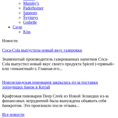
Murphy's
Paderborner
Sapporo
Švyturys
Gisbelle
Сидр
Kiss
Новости
Coca-Cola выпустила новый вкус газировки
Знаменитый производитель газированных напитков Coca-
Cola выпустил новый вкус своего продукта Spiced («пряный»
или «пикантный»). Главная его...
Новозеландская пивоварня закрылась из-за поставки
лопнувших банок в Китай
Крафтовая пивоварня Deep Creek из Новой Зеландии из-за
финансовых затруднений была вынуждена объявить себя
банкротом. Это произошло после отзыва...
Все новости