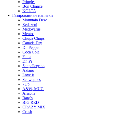
Pringles
Bon Chance
NOLTA
Газированные напитки
Mountain Dew
Zedazeni
Medovarus
Mentos
Chupa Chups
Canada Dry
Dr. Pepper
Coca Cola
Fanta
Dr. Pi
Sanpellegrino
Aziano
Love is
Schweppes
7Up
A&W, MUG
Arizona
Barq's
BIG RED
CRAZY MIX
Crush