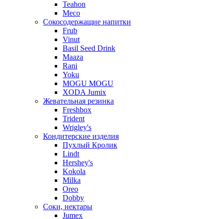
Teahon
Meco
Сокосодержащие напитки
Frub
Vinut
Basil Seed Drink
Maaza
Rani
Yoku
MOGU MOGU
XODA Jumix
Жевательная резинка
Freshbox
Trident
Wrigley's
Кондитерские изделия
Пухлый Кролик
Lindt
Hershey's
Kokola
Milka
Oreo
Dobby
Соки, нектары
Jumex