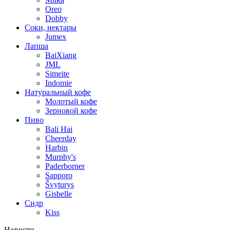
Oreo
Dobby
Соки, нектары
Jumex
Лапша
BaiXiang
JML
Simeite
Indomie
Натуральный кофе
Молотый кофе
Зерновой кофе
Пиво
Bali Hai
Cheerday
Harbin
Murphy's
Paderborner
Sapporo
Švyturys
Gisbelle
Сидр
Kiss
Новости