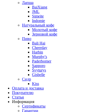
Лапша
BaiXiang
JML
Simeite
Indomie
Натуральный кофе
Молотый кофе
Зерновой кофе
Пиво
Bali Hai
Cheerday
Harbin
Murphy's
Paderborner
Sapporo
Švyturys
Gisbelle
Сидр
Kiss
Оплата и доставка
Покупателю
Статьи
Информация
Сертификаты
Гарантии