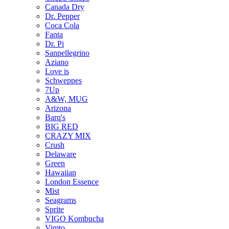
Canada Dry
Dr. Pepper
Coca Cola
Fanta
Dr. Pi
Sanpellegrino
Aziano
Love is
Schweppes
7Up
A&W, MUG
Arizona
Barq's
BIG RED
CRAZY MIX
Crush
Delaware
Green
Hawaiian
London Essence
Mist
Seagrams
Sprite
VIGO Kombucha
Vimto