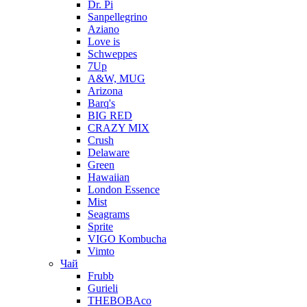
Dr. Pi
Sanpellegrino
Aziano
Love is
Schweppes
7Up
A&W, MUG
Arizona
Barq's
BIG RED
CRAZY MIX
Crush
Delaware
Green
Hawaiian
London Essence
Mist
Seagrams
Sprite
VIGO Kombucha
Vimto
Чай
Frubb
Gurieli
THEBOBAco