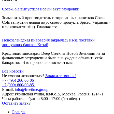
Coca-Cola выпустила новый вкус газировки
Знаменитый производитель газированных напитков Coca-
Cola выпустил новый вкус своего продукта Spiced («пряный»
или «пикантный»). Главная его...
Новозеландская пивоварня закрылась из-за поставки
лопнувших банок в Китай
Крафтовая пивоварня Deep Creek из Новой Зеландии из-за
финансовых затруднений была вынуждена объявить себя
банкротом. Это произошло после отзыва...
Все новости
Не смогли дозвониться?
Закажите звонок!
+7 (495) 266-06-06
+7 (999) 800-00-85
E-mail:
info@freetime.group
Адрес:
Рябиновая улица, вл46с15, Москва, Россия, 121471
Часы работы в будни:
8:00 - 17:00 (без обеда)
Оставить заявку
Бренды