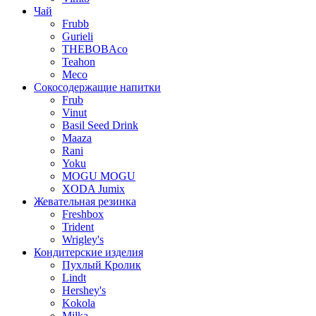
Чай
Frubb
Gurieli
THEBOBAco
Teahon
Meco
Сокосодержащие напитки
Frub
Vinut
Basil Seed Drink
Maaza
Rani
Yoku
MOGU MOGU
XODA Jumix
Жевательная резинка
Freshbox
Trident
Wrigley's
Кондитерские изделия
Пухлый Кролик
Lindt
Hershey's
Kokola
Milka