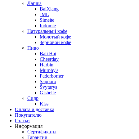
Лапша
BaiXiang
JML
Simeite
Indomie
Натуральный кофе
Молотый кофе
Зерновой кофе
Пиво
Bali Hai
Cheerday
Harbin
Murphy's
Paderborner
Sapporo
Švyturys
Gisbelle
Сидр
Kiss
Оплата и доставка
Покупателю
Статьи
Информация
Сертификаты
Гарантии