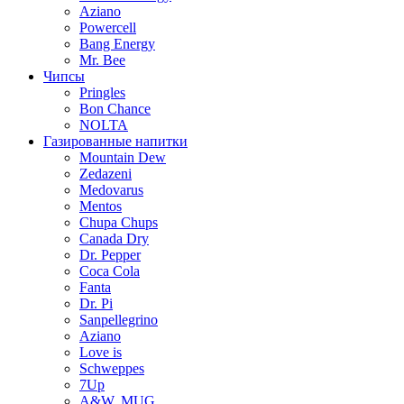
Aziano
Powercell
Bang Energy
Mr. Bee
Чипсы
Pringles
Bon Chance
NOLTA
Газированные напитки
Mountain Dew
Zedazeni
Medovarus
Mentos
Chupa Chups
Canada Dry
Dr. Pepper
Coca Cola
Fanta
Dr. Pi
Sanpellegrino
Aziano
Love is
Schweppes
7Up
A&W, MUG