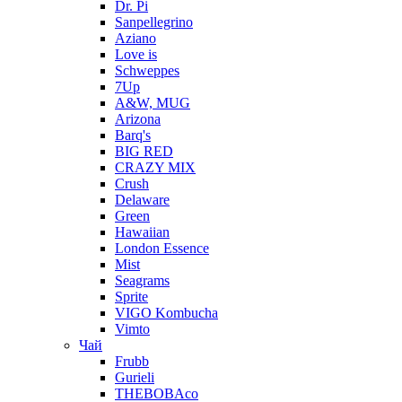
Dr. Pi
Sanpellegrino
Aziano
Love is
Schweppes
7Up
A&W, MUG
Arizona
Barq's
BIG RED
CRAZY MIX
Crush
Delaware
Green
Hawaiian
London Essence
Mist
Seagrams
Sprite
VIGO Kombucha
Vimto
Чай
Frubb
Gurieli
THEBOBAco