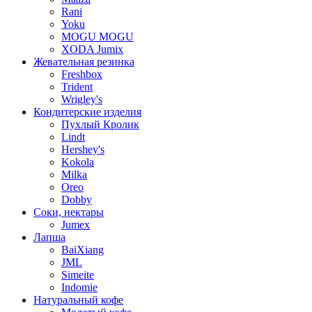
Rani
Yoku
MOGU MOGU
XODA Jumix
Жевательная резинка
Freshbox
Trident
Wrigley's
Кондитерские изделия
Пухлый Кролик
Lindt
Hershey's
Kokola
Milka
Oreo
Dobby
Соки, нектары
Jumex
Лапша
BaiXiang
JML
Simeite
Indomie
Натуральный кофе