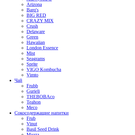
Arizona
Barq's
BIG RED
CRAZY MIX
Crush
Delaware
Green
Hawaiian
London Essence
Mist
Seagrams
Sprite
VIGO Kombucha
Vimto
Чай
Frubb
Gurieli
THEBOBAco
Teahon
Meco
Сокосодержащие напитки
Frub
Vinut
Basil Seed Drink
Maaza