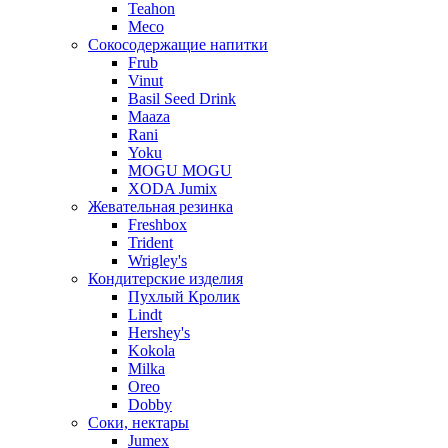
Teahon
Meco
Сокосодержащие напитки
Frub
Vinut
Basil Seed Drink
Maaza
Rani
Yoku
MOGU MOGU
XODA Jumix
Жевательная резинка
Freshbox
Trident
Wrigley's
Кондитерские изделия
Пухлый Кролик
Lindt
Hershey's
Kokola
Milka
Oreo
Dobby
Соки, нектары
Jumex