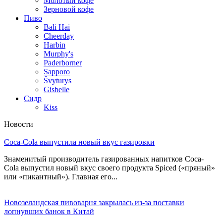
Молотый кофе
Зерновой кофе
Пиво
Bali Hai
Cheerday
Harbin
Murphy's
Paderborner
Sapporo
Švyturys
Gisbelle
Сидр
Kiss
Новости
Coca-Cola выпустила новый вкус газировки
Знаменитый производитель газированных напитков Coca-
Cola выпустил новый вкус своего продукта Spiced («пряный»
или «пикантный»). Главная его...
Новозеландская пивоварня закрылась из-за поставки
лопнувших банок в Китай